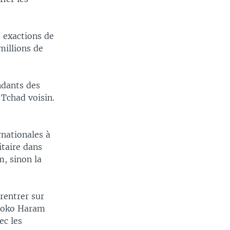
s exactions de
millions de
ndants des
 Tchad voisin.
nationales à
taire dans
m, sinon la
 rentrer sur
 Boko Haram
ec les