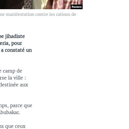
ne manifestation contre les rations de
e jihadiste
eria, pour
 a constaté un
le camp de
e la ville :
 destinée aux
mps, parce que
Abubakar.
ns que ceux