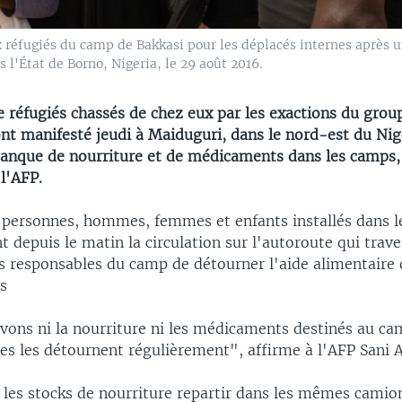
x réfugiés du camp de Bakkasi pour les déplacés internes après u
 l'État de Borno, Nigeria, le 29 août 2016.
e réfugiés chassés de chez eux par les exactions du group
t manifesté jeudi à Maiduguri, dans le nord-est du Nig
anque de nourriture et de médicaments dans les camps,
 l'AFP.
 personnes, hommes, femmes et enfants installés dans 
 depuis le matin la circulation sur l'autoroute qui travers
es responsables du camp de détourner l'aide alimentaire
és
vons ni la nourriture ni les médicaments destinés au ca
les les détournent régulièrement", affirme à l'AFP Sani 
les stocks de nourriture repartir dans les mêmes camio