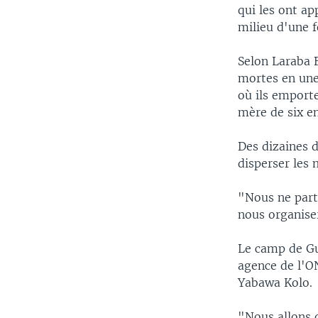
qui les ont a
milieu d'une f
Selon Laraba 
mortes en un
où ils emport
mère de six en
Des dizaines d
disperser les 
"Nous ne parti
nous organise
Le camp de Gu
agence de l'ON
Yabawa Kolo.
"Nous allons 