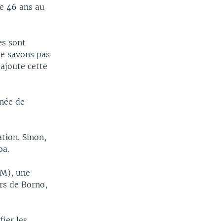
de 46 ans au
es sont
e savons pas
ajoute cette
rnée de
tion. Sinon,
ba.
AM), une
rs de Borno,
ier les