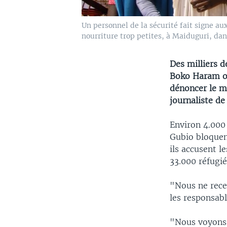
Un personnel de la sécurité fait signe au
nourriture trop petites, à Maiduguri, dans
Des milliers d
Boko Haram on
dénoncer le m
journaliste de
Environ 4.000
Gubio bloquent
ils accusent l
33.000 réfugi
"Nous ne rece
les responsab
"Nous voyons 