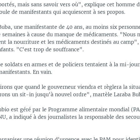
pportés, mais sans savoir vers où", explique cet homme 
oule de manifestants qui acquiescent à ses propos.
Buba, une manifestante de 40 ans, au moins six personn
e semaines à cause du manque de médicaments. "Nous n
ent la nourriture et les médicaments destinés au camp", 
fants. "C'est trop de souffrance".
e soldats en armes et de policiers tentaient à la mi-jou
manifestants. En vain.
rons que quand le gouverneur viendra et règlera la situa
rons un sit-in jusqu'à nouvel ordre", martèle Laraba Bu
bio est géré par le Programme alimentaire mondial (P
U, a indiqué à des journalistes la responsable des secou
organiser une réunion d'urgence avec le PAM pour identif