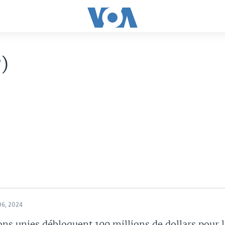
)
6, 2024
ons unies débloquent 100 millions de dollars pour 