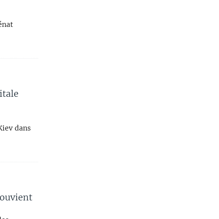
énat
itale
Kiev dans
souvient