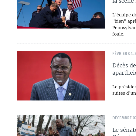
la scène
L'équipe d
"bien" aprè
Pennsylvani
foule.
FÉVRIER 04, 
Décès de
aparthei
Le préside
suites d'u
DÉCEMBRE 07
Le sénat