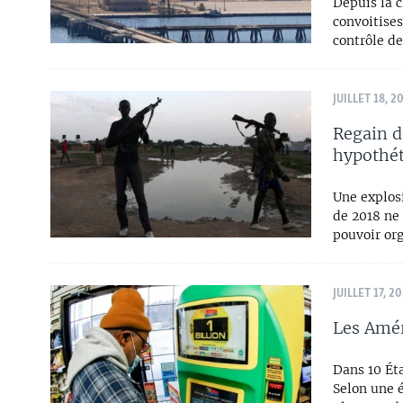
Depuis la 
convoitises
contrôle de
JUILLET 18, 2
Regain d
hypothé
Une explosi
de 2018 ne
pouvoir org
JUILLET 17, 2
Les Amér
Dans 10 Éta
Selon une é