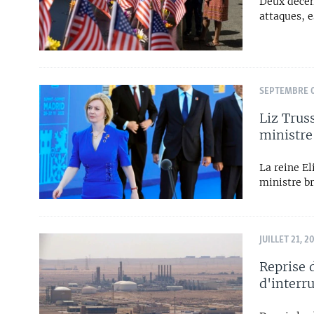
Deux décen
attaques, e
SEPTEMBRE 0
Liz Trus
ministre
La reine E
ministre b
JUILLET 21, 2
Reprise 
d'interr