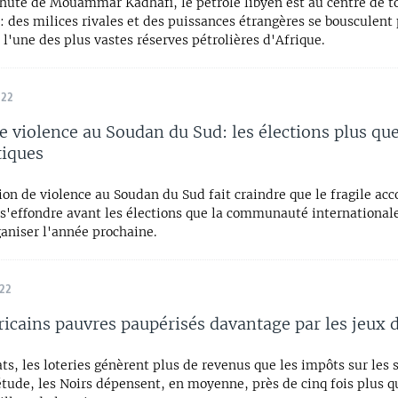
chute de Mouammar Kadhafi, le pétrole libyen est au centre de t
: des milices rivales et des puissances étrangères se bousculent 
 l'une des plus vastes réserves pétrolières d'Afrique.
022
e violence au Soudan du Sud: les élections plus qu
tiques
on de violence au Soudan du Sud fait craindre que le fragile acc
 s'effondre avant les élections que la communauté international
aniser l'année prochaine.
022
icains pauvres paupérisés davantage par les jeux 
ts, les loteries génèrent plus de revenus que les impôts sur les s
tude, les Noirs dépensent, en moyenne, près de cinq fois plus q