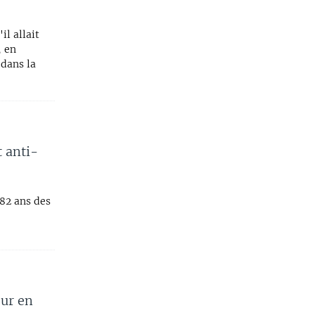
l allait
, en
 dans la
 anti-
82 ans des
our en