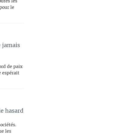
outes les
pour le
e jamais
ord de paix
e espérait
de hasard
ociétés.
ue les