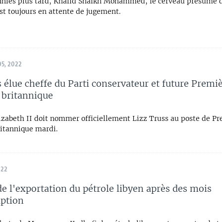
nies plus tard, Khalid Shaikh Mohammed, le cerveau présumé 
st toujours en attente de jugement.
5, 2022
s élue cheffe du Parti conservateur et future Premi
 britannique
lizabeth II doit nommer officiellement Lizz Truss au poste de P
ritannique mardi.
022
de l'exportation du pétrole libyen après des mois
uption