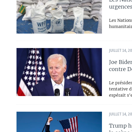
urgences
Les Nation
humanitair
JUILLET 14, 2
Joe Bide
contre 
Le préside
tentative 
espérait s'
JUILLET 14, 2
Trump ho