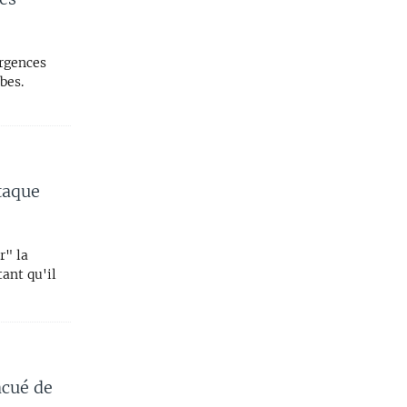
urgences
bes.
taque
r" la
ant qu'il
acué de