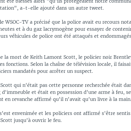
ont été blessés alors "qu'ils protégeaient notre commun
tation", a-t-elle ajouté dans un autre tweet.
ale WSOC-TV a précisé que la police avait eu recours no
eutes et à du gaz lacrymogène pour essayer de contenir
ieurs véhicules de police ont été attaqués et endommagés
 la mort de Keith Lamont Scott, le policier noir Brentle
s fonctions. Selon la chaîne de télévision locale, il faisai
iciers mandatés pour arrêter un suspect.
cott qui n'était pas cette personne recherchée était da
 d'immeuble et était en possession d'une arme à feu, sel
t en revanche affirmé qu'il n'avait qu'un livre à la main
s'est envenimée et les policiers ont affirmé s'être sent
cott jusqu'à ouvrir le feu.