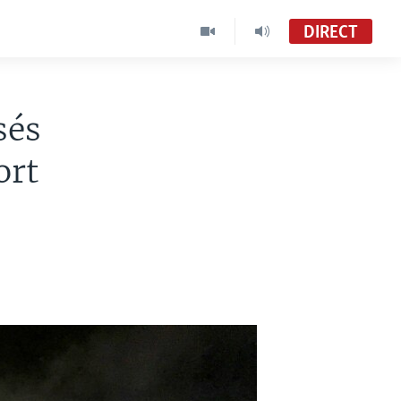
DIRECT
sés
ort