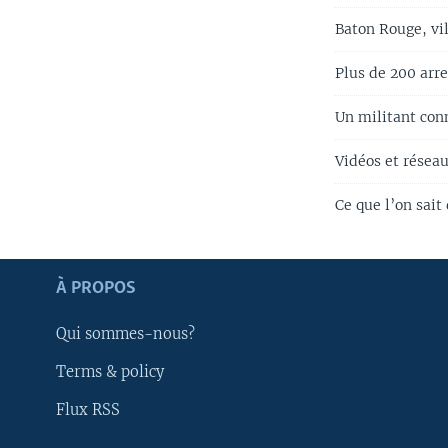
Baton Rouge, vil
Plus de 200 arre
Un militant con
Vidéos et résea
Ce que l’on sait
Apprenez L'anglais
À PROPOS
SUIVEZ-NOUS
Qui sommes-nous?
Terms & policy
Flux RSS
Langues