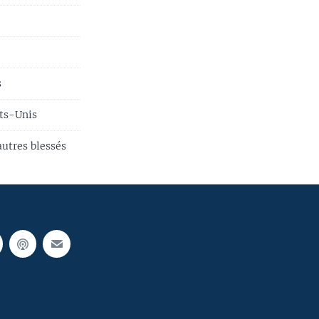
s
ats-Unis
autres blessés