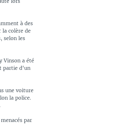
auté lors
tamment à des
 la colère de
, selon les
y Vinson a été
t partie d'un
ns une voiture
on la police.
.
is menacés par