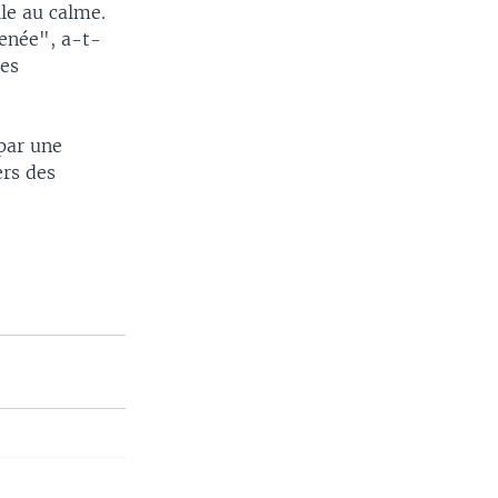
lle au calme.
menée", a-t-
les
 par une
ers des