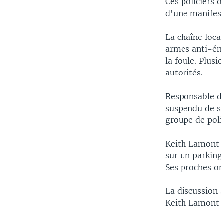
Ces policiers 
d'une manifes
La chaîne loc
armes anti-ém
la foule. Plus
autorités.
Responsable de
suspendu de se
groupe de pol
Keith Lamont S
sur un parking
Ses proches on
La discussion 
Keith Lamont S