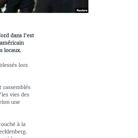
Nord dans l'est
 américain
s locaux.
blessés lors
nt rassemblés
"les vies des
selon une
touché à la
ecklenberg.