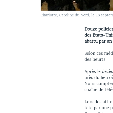
Charlotte, Caroline du Nord, le 20 septe
Douze policier
des Etats-Uni
abattu par un 
Selon ces méd
des heurts.
Après le décè
près du lieu o
Noirs comptent
chaîne de télé
Lors des affro
tête par une p