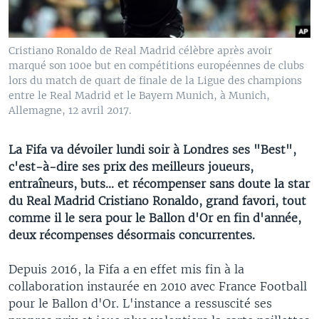
Cristiano Ronaldo de Real Madrid célèbre après avoir
marqué son 100e but en compétitions européennes de clubs
lors du match de quart de finale de la Ligue des champions
entre le Real Madrid et le Bayern Munich, à Munich,
Allemagne, 12 avril 2017.
La Fifa va dévoiler lundi soir à Londres ses "Best",
c'est-à-dire ses prix des meilleurs joueurs,
entraîneurs, buts... et récompenser sans doute la star
du Real Madrid Cristiano Ronaldo, grand favori, tout
comme il le sera pour le Ballon d'Or en fin d'année,
deux récompenses désormais concurrentes.
Depuis 2016, la Fifa a en effet mis fin à la
collaboration instaurée en 2010 avec France Football
pour le Ballon d'Or. L'instance a ressuscité ses