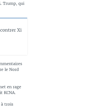
M. Trump, qui
contrer Xi
commentaires
re le Nord
met en rage
it KCNA.
à trois