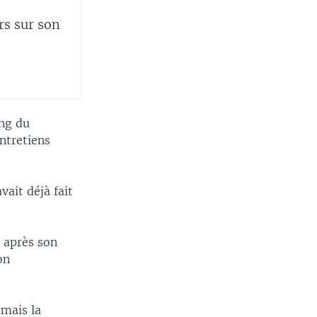
rs sur son
ang du
ntretiens
vait déjà fait
 après son
on
 mais la