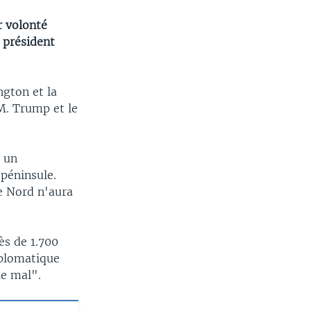
r volonté
 président
gton et la
M. Trump et le
é un
péninsule.
le Nord n'aura
ès de 1.700
iplomatique
le mal".