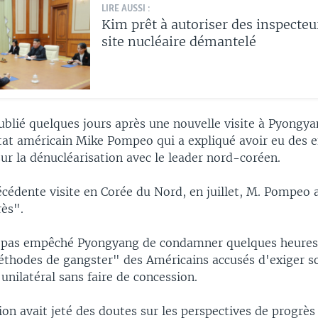
LIRE AUSSI :
Kim prêt à autoriser des inspecteu
site nucléaire démantelé
publié quelques jours après une nouvelle visite à Pyongy
Etat américain Mike Pompeo qui a expliqué avoir eu des e
ur la dénucléarisation avec le leader nord-coréen.
cédente visite en Corée du Nord, en juillet, M. Pompeo a
rès".
t pas empêché Pyongyang de condamner quelques heures
éthodes de gangster" des Américains accusés d'exiger s
nilatéral sans faire de concession.
ion avait jeté des doutes sur les perspectives de progrès