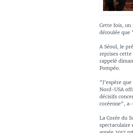
Cette fois, un
déroulée que 
A Séoul, le p
reprises cett
rappelé diman
Pompéo.
"J'espère que
Nord-USA offr
décisifs conce
coréenne", a-t
La Corée du S
spectaculaire
année 2017 ry