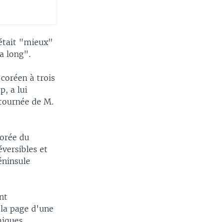
'était "mieux"
a long".
coréen à trois
, a lui
 tournée de M.
Corée du
versibles et
éninsule
nt
 la page d'une
miques.