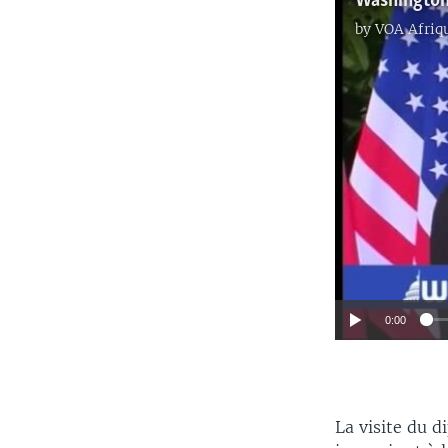
by
VOA Afriq
0:00
La visite du 