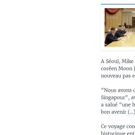
A Séoul, Mike
coréen Moon J
nouveau pas e
"Nous avons c
Singapour", av
a salué "une 
bon avenir (..
Ce voyage con
historique ent