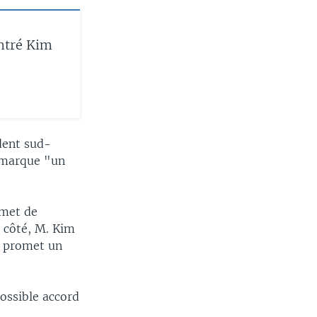
ntré Kim
dent sud-
 marque "un
mmet de
n côté, M. Kim
i promet un
ossible accord