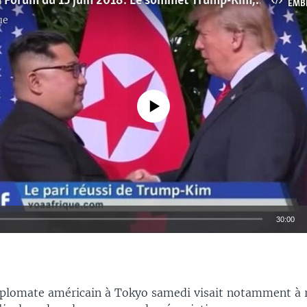
Washington Forum du 15 juin 2018: Le sommet Trump-Kim, début d'une nouvelle ère?
EMB
ue
No media source currently available
30:00
EMBED
diplomate américain à Tokyo samedi visait notamment à ra