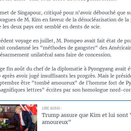
met de Singapour, critiqué pour n'avoir débouché que s
agues de M. Kim en faveur de la dénucléarisation de la 
e les deux pays ont semblé en dents de scie.
édent voyage en juillet, M. Pompeo avait fait état de p
it condamné les "méthodes de gangster" des Américain
désarmement unilatéral sans faire de concession.
ge fin août du chef de la diplomatie à Pyongyang avait é
près avoir jugé insuffisants les progrès. Mais le prési
septembre être "tombé amoureux" de l'homme fort de P
magnifiques lettres" écrites par son homologue nord-cor
LIRE AUSSI :
Trump assure que Kim et lui sont
amoureux"