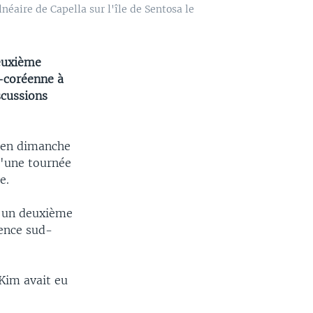
éaire de Capella sur l'île de Sentosa le
deuxième
-coréenne à
scussions
réen dimanche
d'une tournée
e.
r un deuxième
ence sud-
Kim avait eu