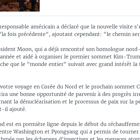
 responsable américain a déclaré que la nouvelle visite s
"la fois précédente", ajoutant cependant: "le chemin ser
résident Moon, qui a déjà rencontré son homologue nord-
e année et aidé à organiser le premier sommet Kim-Trump
che que le "monde entier" suivait avec grand intérêt la
 votre voyage en Corée du Nord et le prochain sommet 
ira une bonne opportunité de parvenir à des progrès irré
rnant la dénucléarisation et le processus de paix sur la p
-il ajouté.
ud est en première ligne depuis le début du réchauffeme
 entre Washington et Pyongyang qui a permis de tourner
thmée par les échanges d'invectives et les menaces ato