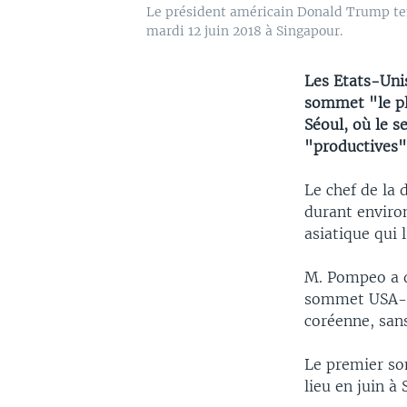
Le président américain Donald Trump tend
mardi 12 juin 2018 à Singapour.
Les Etats-Uni
sommet "le pl
Séoul, où le s
"productives"
Le chef de la
durant enviro
asiatique qui 
M. Pompeo a d
sommet USA-Co
coréenne, sans
Le premier so
lieu en juin à