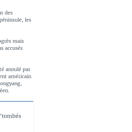
ur des
péninsule, les
rogrès mais
s accusés
té annulé par
dent américain
yongyang,
éen.
 "tombés