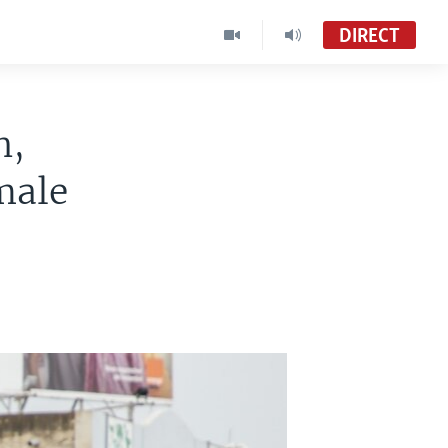
DIRECT
n,
male