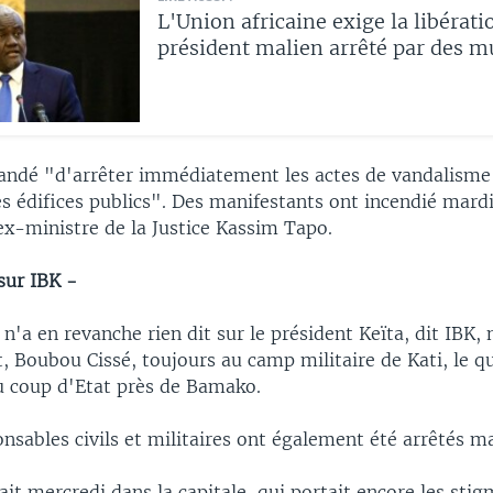
L'Union africaine exige la libérati
président malien arrêté par des m
mandé "d'arrêter immédiatement les actes de vandalisme
s édifices publics". Des manifestants ont incendié mardi
ex-ministre de la Justice Kassim Tapo.
sur IBK -
'a en revanche rien dit sur le président Keïta, dit IBK, n
 Boubou Cissé, toujours au camp militaire de Kati, le qu
u coup d'Etat près de Bamako.
nsables civils et militaires ont également été arrêtés ma
it mercredi dans la capitale, qui portait encore les sti