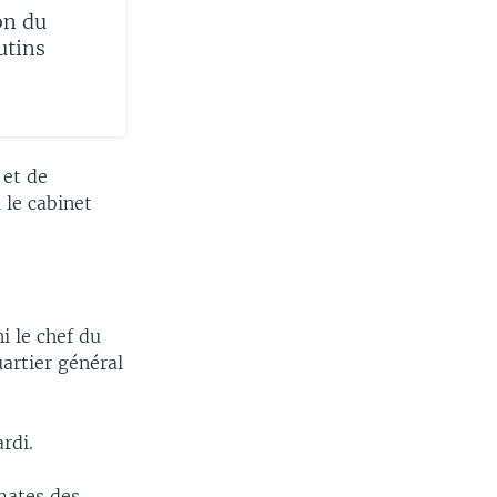
on du
utins
 et de
 le cabinet
i le chef du
artier général
rdi.
gmates des