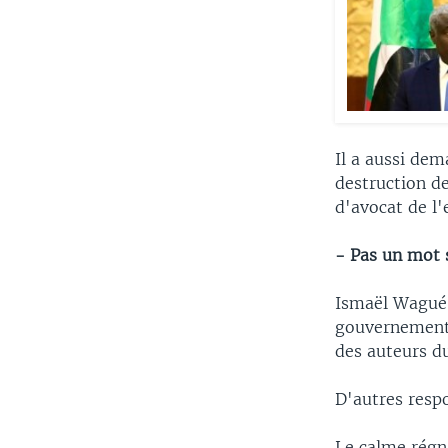
Il a aussi de
destruction de
d'avocat de l'
- Pas un mot 
Ismaël Wagué n
gouvernement,
des auteurs d
D'autres respo
Le calme régna