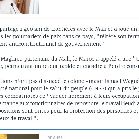
 partage 1.400 km de frontières avec le Mali et a joué un 
 les pourparlers de paix dans ce pays, "réitère son ferm
nt anticonstitutionnel de gouvernement".
 Maghreb partenaire du Mali, le Maroc a appelé à une "t
ue, permettant un retour rapide et encadré à l’ordre cons
ions n'ont pas dissuadé le colonel-major Ismaël Wagué
té national pour le salut du peuple (CNSP) qui a pris le
s compatriotes de "vaquer librement à leurs occupations
andé aux fonctionnaires de reprendre le travail jeudi 
positions sont prises pour la protection des personnes et
ieux de travail".
LIRE AUSSI :