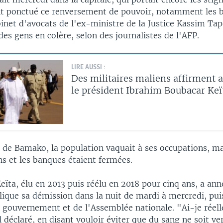
nt ponctué ce renversement de pouvoir, notamment les 
binet d'avocats de l'ex-ministre de la Justice Kassim Tap
des gens en colère, selon des journalistes de l'AFP.
LIRE AUSSI :
Des militaires maliens affirment a
le président Ibrahim Boubacar Keï
 de Bamako, la population vaquait à ses occupations, ma
s et les banques étaient fermées.
eïta, élu en 2013 puis réélu en 2018 pour cinq ans, a ann
lique sa démission dans la nuit de mardi à mercredi, pui
u gouvernement et de l'Assemblée nationale. "Ai-je réel
l déclaré, en disant vouloir éviter que du sang ne soit ve