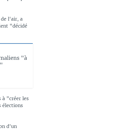
e l'air, a
ient "décidé
 maliens "à
s"
 à "créer les
s élections
ion d'un