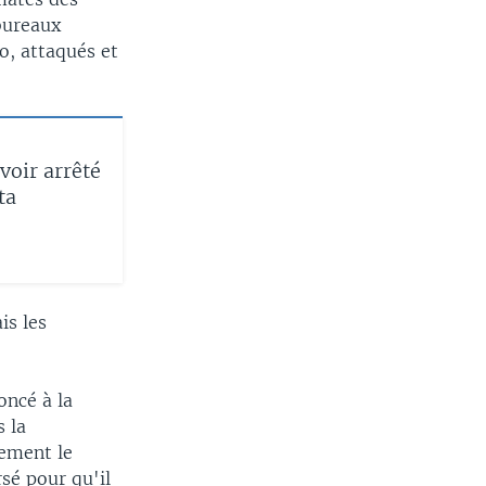
bureaux
o, attaqués et
voir arrêté
ta
is les
oncé à la
s la
lement le
rsé pour qu'il