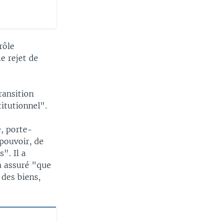
rôle
e rejet de
ransition
titutionnel".
, porte-
 pouvoir, de
". Il a
a assuré "que
 des biens,