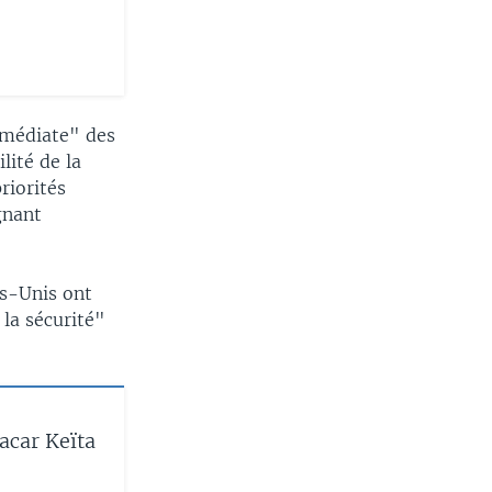
mmédiate" des
lité de la
riorités
gnant
ts-Unis ont
la sécurité"
acar Keïta