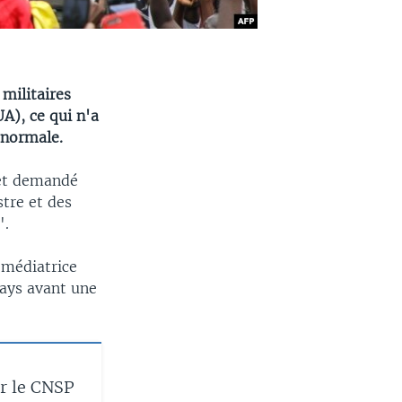
militaires
UA), ce qui n'a
 normale.
 et demandé
tre et des
".
 médiatrice
pays avant une
r le CNSP