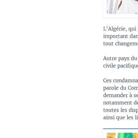
L'Algérie, qui
important dans
tout changeme
Autre pays du
civile pacifiq
Ces condamnat
parole du Comi
demander à se
notamment dem
toutes les dis
ainsi que les l