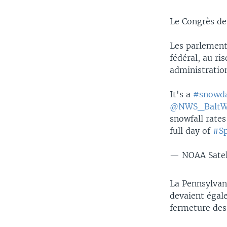
Le Congrès de
Les parlement
fédéral, au r
administration
It's a
#snowd
@NWS_BaltW
snowfall rates
full day of
#Sp
— NOAA Satel
La Pennsylvan
devaient égale
fermeture des 