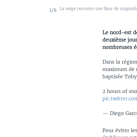
La neige recouvre une fleur de magnolia
1/6
Le nord-est d
deuxième jour
nombreuses éc
Dans la régio
maximum de ne
baptisée Toby
2 hours of sn
pic.twitter.c
— Diego Garc
Pour éviter le