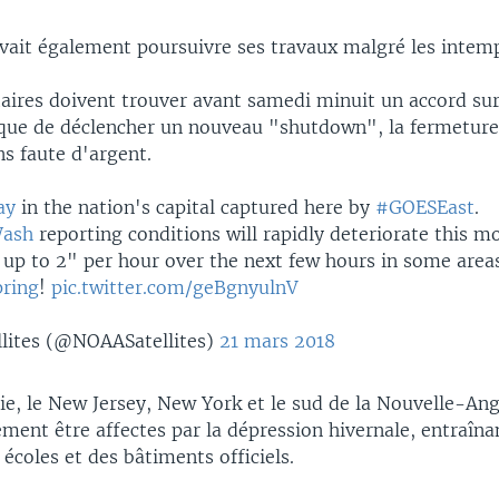
vait également poursuivre ses travaux malgré les intemp
aires doivent trouver avant samedi minuit un accord sur
isque de déclencher un nouveau "shutdown", la fermeture 
s faute d'argent.
ay
in the nation's capital captured here by
#GOESEast
.
ash
reporting conditions will rapidly deteriorate this m
 up to 2" per hour over the next few hours in some areas,
ring
!
pic.twitter.com/geBgnyulnV
lites (@NOAASatellites)
21 mars 2018
ie, le New Jersey, New York et le sud de la Nouvelle-Ang
ment être affectes par la dépression hivernale, entraîna
écoles et des bâtiments officiels.