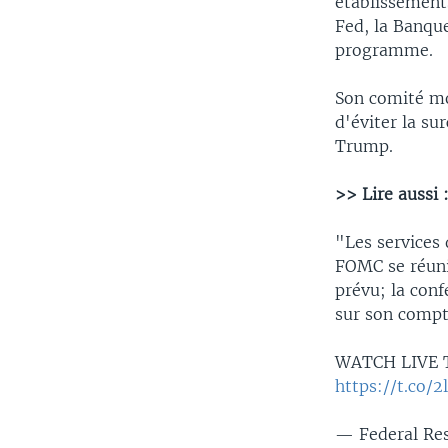
établissements
Fed, la Banque
programme.
Son comité mon
d'éviter la s
Trump.
>> Lire aussi 
"Les services
FOMC se réun
prévu; la conf
sur son compt
WATCH LIVE T
https://t.co/
— Federal Re