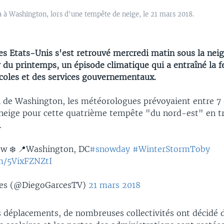
 à Washington, lors d'une tempête de neige, le 21 mars 2018.
es Etats-Unis s'est retrouvé mercredi matin sous la neig
 du printemps, un épisode climatique qui a entraîné la 
oles et des services gouvernementaux.
n de Washington, les météorologues prévoyaient entre 7
ige pour cette quatrième tempête "du nord-est" en tr
.
ow ❄️ 📍Washington, DC
#snowday
#WinterStormToby
om/5VixFZNZtI
es (@DiegoGarcesTV)
21 mars 2018
s déplacements, de nombreuses collectivités ont décidé 