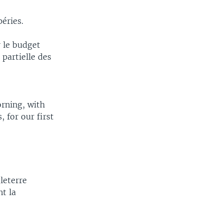
éries.
 le budget
partielle des
orning, with
 for our first
leterre
nt la