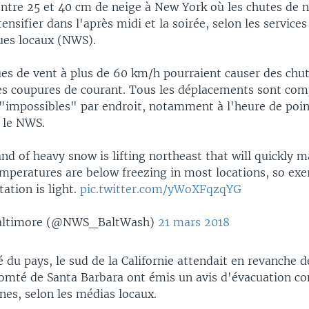
entre 25 et 40 cm de neige à New York où les chutes de 
tensifier dans l'après midi et la soirée, selon les services
ues locaux (NWS).
es de vent à plus de 60 km/h pourraient causer des chu
es coupures de courant. Tous les déplacements sont com
impossibles" par endroit, notamment à l'heure de poin
n le NWS.
d of heavy snow is lifting northeast that will quickly m
mperatures are below freezing in most locations, so exe
tation is light.
pic.twitter.com/yWoXFqzqYG
ltimore (@NWS_BaltWash)
21 mars 2018
é du pays, le sud de la Californie attendait en revanche de
comté de Santa Barbara ont émis un avis d'évacuation c
nes, selon les médias locaux.