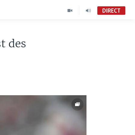
DIRECT
À Votre Avis
VOA Afrique
t des
Zia i Tene (1800-1830 UTC)
Sango (MC53)