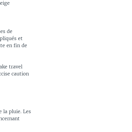
neige
tes de
pliqués et
te en fin de
ake travel
rcise caution
 la pluie. Les
oncernant