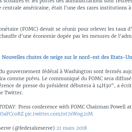
 scolaires et les portes des administrations sont restées
 centrale américaine, était l'une des rares institutions à
étaire (FOMC) devait se réunir pour relever les taux d'
urchauffe d'une économie dopée par les mesures de l'adm
:
Nouvelles chutes de neige sur le nord-est des Etats-Un
 du gouvernement fédéral à Washington sont fermés aujo
ira comme prévu. Le communiqué du FOMC sera diffus
érence de presse du président débutera à 14H30", a écrit 
e Twitter.
ODAY: Press conference with FOMC Chairman Powell at 
2lOaFCcoRZ
pic.twitter.com/ot7sWog2rM
serve (@federalreserve)
21 mars 2018