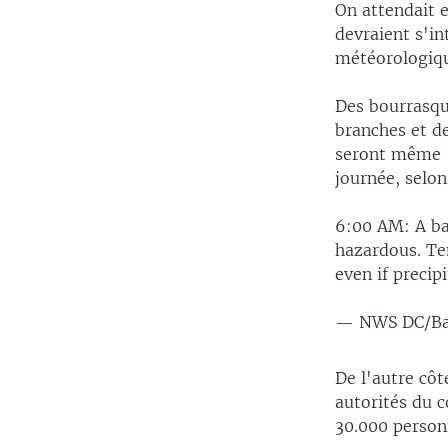
On attendait 
devraient s'in
météorologiq
Des bourrasqu
branches et d
seront même "
journée, selo
6:00 AM: A ban
hazardous. Te
even if precipi
— NWS DC/Ba
De l'autre côt
autorités du 
30.000 person