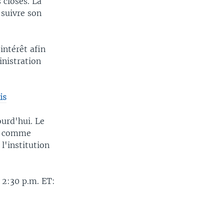
 closes. La
 suivre son
intérêt afin
inistration
is
urd'hui. Le
é comme
l'institution
2:30 p.m. ET: