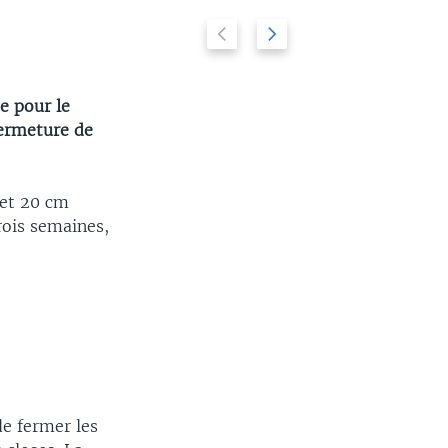
Previous
Next
Vue du Capitole
2/6
slide
slide
e pour le
fermeture de
 et 20 cm
ois semaines,
de fermer les