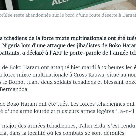
brûlée reste abandonnée sur le bord d'une route déserte à Damat
s tchadiens de la force mixte multinationale ont été tu
u Nigeria lors d'une attaque des jihadistes de Boko Hara
attants, a déclaré à l'AFP le porte-parole de l'armée tc
 de Boko Haram ont attaqué hier mardi à 17 heures les 
a force mixte multinationale à Cross Kauwa, situé au no
le Borno, tuant deux soldats tchadiens et blessant onze"
 Bermandoa.
de Boko Haram ont été tués. Les forces tchadiennes ont
é d'une arme lourde et plusieurs armes légères", a-t-il 
t-major des armées tchadiennes, Taher Erda, s'est rendu
ia, dans la localité où les combats se sont déroulés.