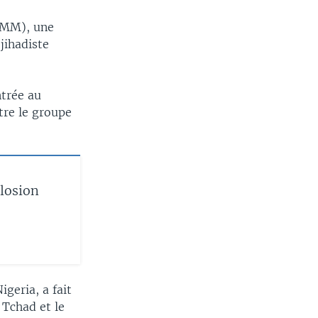
(FMM), une
jihadiste
ntrée au
tre le groupe
plosion
geria, a fait
 Tchad et le