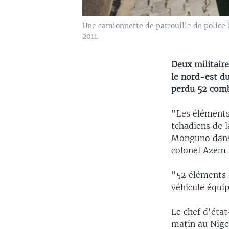
Une camionnette de patrouille de police 
2011.
Deux militaire
le nord-est d
perdu 52 comb
"Les éléments
tchadiens de l
Monguno dans 
colonel Azem
"52 éléments 
véhicule équip
Le chef d'éta
matin au Niger