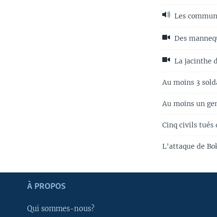
Les communau
Des mannequ
La jacinthe 
Au moins 3 sold
Au moins un gen
Cinq civils tué
L'attaque de Bo
Apprenez L'anglais
À PROPOS
SUIVEZ-NOUS
Qui sommes-nous?