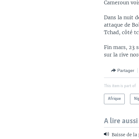
Cameroun vois
Dans la nuit d
attaque de Bo
Tchad, côté tc
Fin mars, 23 s
sur la rive no
Partager
This item is part of
Afrique
Ni
A lire aussi
Baisse de la