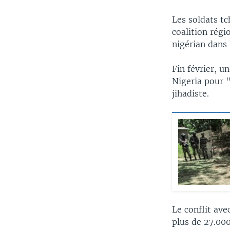
Les soldats t
coalition régi
nigérian dans 
Fin février, u
Nigeria pour "
jihadiste.
Le conflit av
plus de 27.000