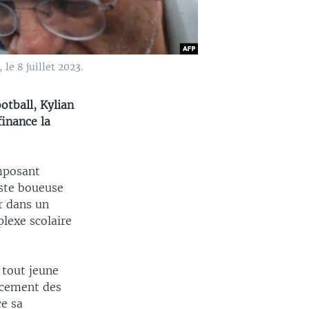
le 8 juillet 2023.
otball, Kylian
inance la
imposant
iste boueuse
r dans un
lexe scolaire
 tout jeune
ancement des
ce sa