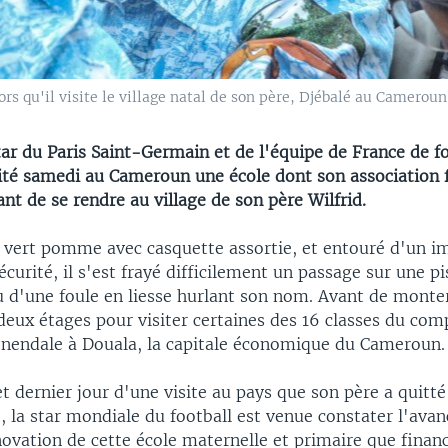
s qu'il visite le village natal de son père, Djébalé au Cameroun, 
ar du Paris Saint-Germain et de l'équipe de France de fo
ité samedi au Cameroun une école dont son association f
nt de se rendre au village de son père Wilfrid.
é vert pomme avec casquette assortie, et entouré d'un 
sécurité, il s'est frayé difficilement un passage sur une p
u d'une foule en liesse hurlant son nom. Avant de monte
eux étages pour visiter certaines des 16 classes du comp
onendale à Douala, la capitale économique du Cameroun.
t dernier jour d'une visite au pays que son père a quitté
, la star mondiale du football est venue constater l'av
ovation de cette école maternelle et primaire que finan