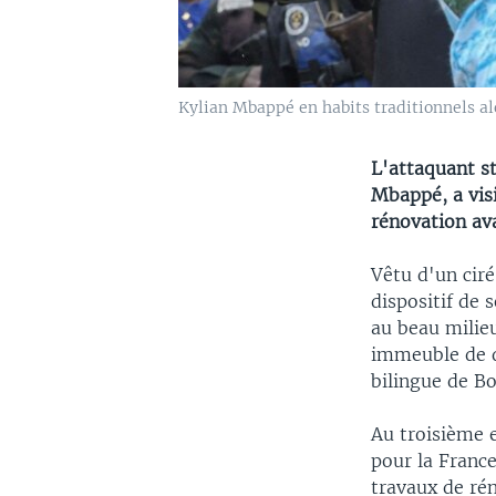
Kylian Mbappé en habits traditionnels alor
L'attaquant st
Mbappé, a vis
rénovation ava
Vêtu d'un cir
dispositif de 
au beau milie
immeuble de d
bilingue de B
Au troisième e
pour la France
travaux de rén