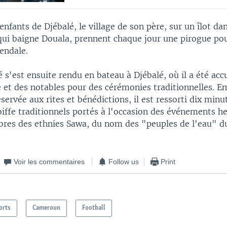
fants de Djébalé, le village de son père, sur un îlot dan
qui baigne Douala, prennent chaque jour une pirogue pour
endale.
s'est ensuite rendu en bateau à Djébalé, où il a été accue
ge et des notables pour des cérémonies traditionnelles. 
éservée aux rites et bénédictions, il est ressorti dix minu
oiffe traditionnels portés à l'occasion des événements h
res des ethnies Sawa, du nom des "peuples de l'eau" du 
Voir les commentaires
Follow us
Print
orts
Cameroun
Football