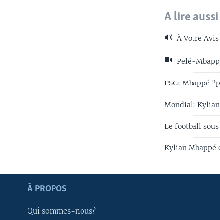
A lire aussi
À Votre Avis
Pelé-Mbappé 
PSG: Mbappé "pa
Mondial: Kylian
Le football sous
Kylian Mbappé of
Apprenez L'anglais
À PROPOS
SUIVEZ-NOUS
Qui sommes-nous?