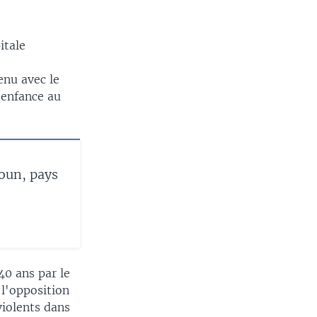
itale
enu avec le
'enfance au
oun, pays
40 ans par le
 l'opposition
violents dans