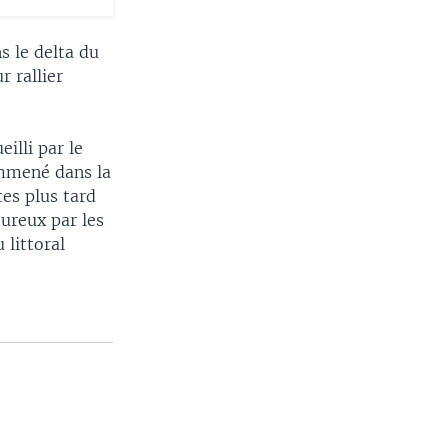
s le delta du
 rallier
illi par le
Emmené dans la
tes plus tard
eureux par les
littoral