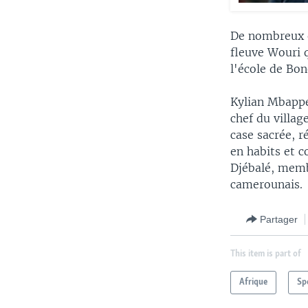
De nombreux en
fleuve Wouri 
l'école de Bon
Kylian Mbappé 
chef du villa
case sacrée, r
en habits et c
Djébalé, memb
camerounais.
Partager
This item is part of
Afrique
Sp