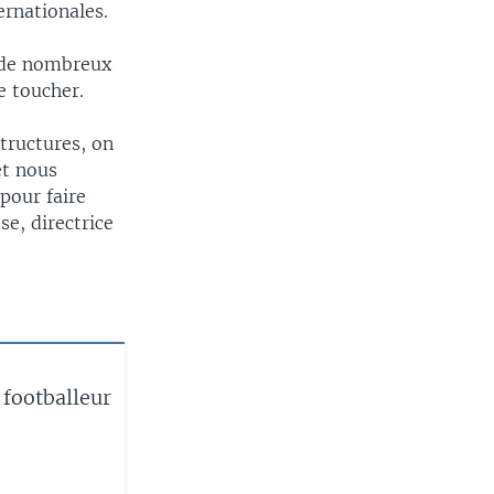
ernationales.
é de nombreux
e toucher.
tructures, on
et nous
 pour faire
se, directrice
footballeur