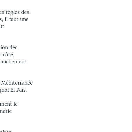
es règles des
, il faut une
ut
ion des
n côté,
hevauchement
n Méditerranée
nol El Pais.
ement le
omatie