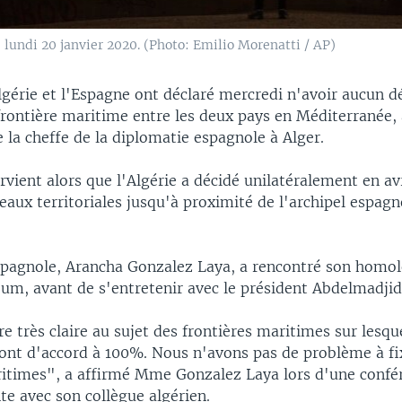
 lundi 20 janvier 2020. (Photo: Emilio Morenatti / AP)
lgérie et l'Espagne ont déclaré mercredi n'avoir aucun d
 frontière maritime entre les deux pays en Méditerranée, 
e la cheffe de la diplomatie espagnole à Alger.
urvient alors que l'Algérie a décidé unilatéralement en av
eaux territoriales jusqu'à proximité de l'archipel espagn
spagnole, Arancha Gonzalez Laya, a rencontré son homol
um, avant de s'entretenir avec le président Abdelmadji
re très claire au sujet des frontières maritimes sur lesque
sont d'accord à 100%. Nous n'avons pas de problème à fi
ritimes", a affirmé Mme Gonzalez Laya lors d'une confé
te avec son collègue algérien.