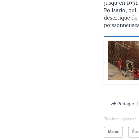
jusqu'en 1991 
Polisario, qui
désertique de
poissonneuses
Partager
This item is part of
Maroc
Éco