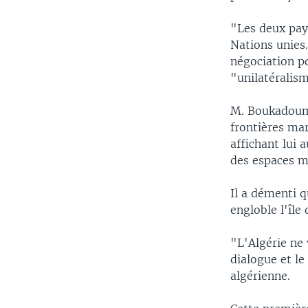
"Les deux pays
Nations unies.
négociation po
"unilatéralis
M. Boukadoum 
frontières mar
affichant lui 
des espaces m
Il a démenti q
engloble l'île
"L'Algérie ne 
dialogue et le
algérienne.