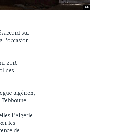
ésaccord sur
à l'occasion
ril 2018
ol des
ogue algérien,
d Tebboune.
lles l'Algérie
xer les
rence de