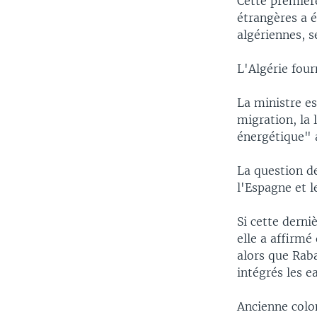
Cette première
étrangères a é
algériennes, s
L'Algérie four
La ministre e
migration, la 
énergétique" a
La question d
l'Espagne et 
Si cette derni
elle a affirmé
alors que Rab
intégrés les 
Ancienne colon