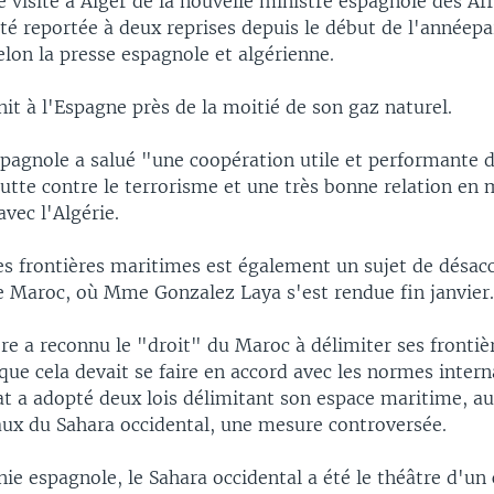
 visite à Alger de la nouvelle ministre espagnole des Aff
té reportée à deux reprises depuis le début de l'annéepar
elon la presse espagnole et algérienne.
nit à l'Espagne près de la moitié de son gaz naturel.
spagnole a salué "une coopération utile et performante d
lutte contre le terrorisme et une très bonne relation en 
vec l'Algérie.
es frontières maritimes est également un sujet de désac
le Maroc, où Mme Gonzalez Laya s'est rendue fin janvier
ère a reconnu le "droit" du Maroc à délimiter ses fronti
 que cela devait se faire en accord avec les normes intern
at a adopté deux lois délimitant son espace maritime, au
eaux du Sahara occidental, une mesure controversée.
ie espagnole, le Sahara occidental a été le théâtre d'un 