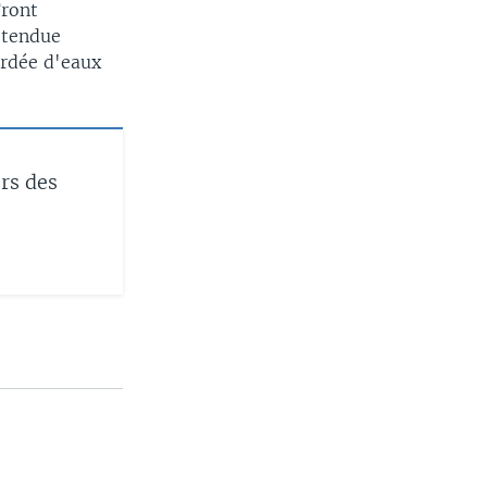
Front
 étendue
ordée d'eaux
ors des