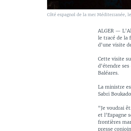
Côté espagnol de la mer Méditerranée, le
ALGER —
L'A
le tracé de la
d'une visite d
Cette visite s
d'étendre ses 
Baléares.
La ministre e
Sabri Boukado
"Je voudrai êt
et l'Espagne 
frontières ma
presse conjoin