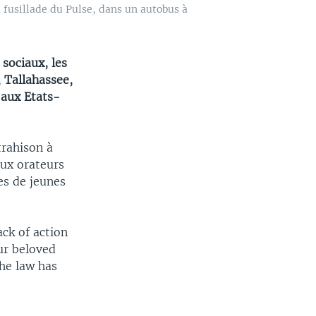
 fusillade du Pulse, dans un autobus à
 sociaux, les
, Tallahassee,
 aux Etats-
trahison à
eux orateurs
es de jeunes
lack of action
ur beloved
he law has