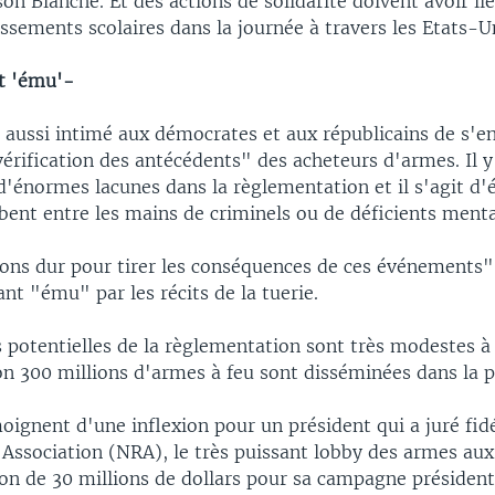
on Blanche. Et des actions de solidarité doivent avoir li
issements scolaires dans la journée à travers les Etats-U
t 'ému'-
a aussi intimé aux démocrates et aux républicains de s'e
vérification des antécédents" des acheteurs d'armes. Il y
'énormes lacunes dans la règlementation et il s'agit d'
ent entre les mains de criminels ou de déficients ment
lons dur pour tirer les conséquences de ces événements",
nt "ému" par les récits de la tuerie.
 potentielles de la règlementation sont très modestes à 
on 300 millions d'armes à feu sont disséminées dans la p
oignent d'une inflexion pour un président qui a juré fidé
 Association (NRA), le très puissant lobby des armes aux
 don de 30 millions de dollars pour sa campagne présidenti