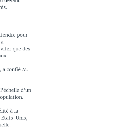
eu devant
nis.
ntendre pour
 a
éviter que des
aux.
 a confié M.
l'échelle d'un
opulation.
lité à la
 Etats-Unis,
elle.