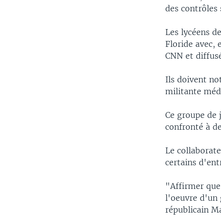
des contrôles 
Les lycéens d
Floride avec, 
CNN et diffusé
Ils doivent n
militante médi
Ce groupe de j
confronté à d
Le collaborate
certains d'ent
"Affirmer que 
l'oeuvre d'un
républicain Ma