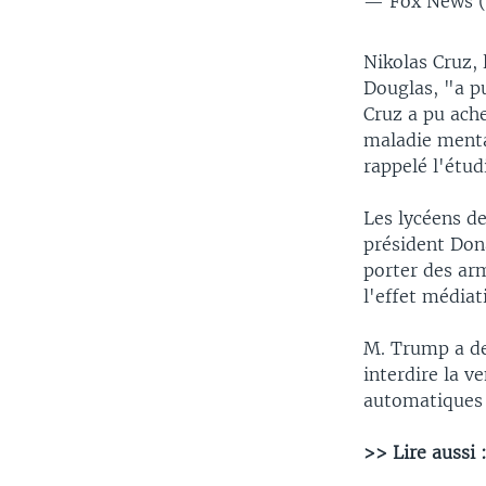
— Fox News 
Nikolas Cruz,
Douglas, "a pu
Cruz a pu ache
maladie mental
rappelé l'étud
Les lycéens de
président Don
porter des arm
l'effet médiat
M. Trump a de
interdire la v
automatiques 
>> Lire aussi 