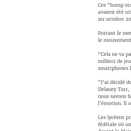
Ces "bump stoc
avaient été ut
1er octobre 20
Portant le sw
le mouvement 
"Cela ne va pa
milliers de je
smartphones 
"J'ai décidé 
Delaney Tarr, 
nous savons f
l'émotion. Il 
Les lycéens p
fédérale où u