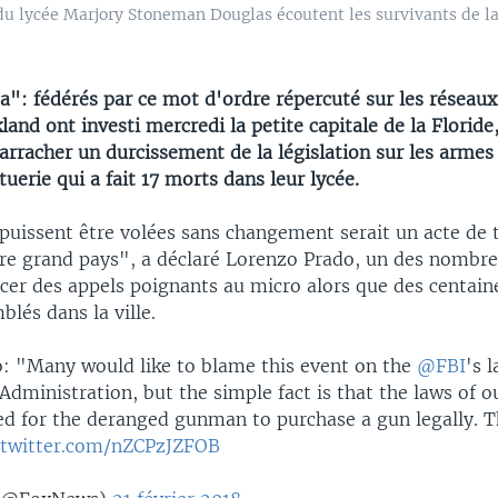
 du lycée Marjory Stoneman Douglas écoutent les survivants de la
a": fédérés par ce mot d'ordre répercuté sur les réseaux
land ont investi mercredi la petite capitale de la Floride
arracher un durcissement de la législation sur les armes
tuerie qui a fait 17 morts dans leur lycée.
puissent être volées sans changement serait un acte de 
tre grand pays", a déclaré Lorenzo Prado, un des nombr
ncer des appels poignants au micro alors que des centain
blés dans la ville.
: "Many would like to blame this event on the
@FBI
's 
dministration, but the simple fact is that the laws of o
ed for the deranged gunman to purchase a gun legally. T
.twitter.com/nZCPzJZFOB