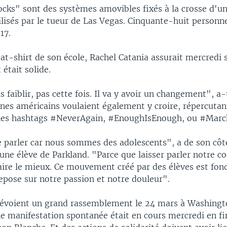
ks" sont des systèmes amovibles fixés à la crosse d'un 
ilisés par le tueur de Las Vegas. Cinquante-huit personne
17.
eat-shirt de son école, Rachel Catania assurait mercredi
était solide.
s faiblir, pas cette fois. Il va y avoir un changement", a-
unes américains voulaient également y croire, répercutan
les hashtags #NeverAgain, #EnoughIsEnough, ou #Marc
de parler car nous sommes des adolescents", a de son côt
une élève de Parkland. "Parce que laisser parler notre co
aire le mieux. Ce mouvement créé par des élèves est fon
repose sur notre passion et notre douleur".
révoient un grand rassemblement le 24 mars à Washingto
ne manifestation spontanée était en cours mercredi en f