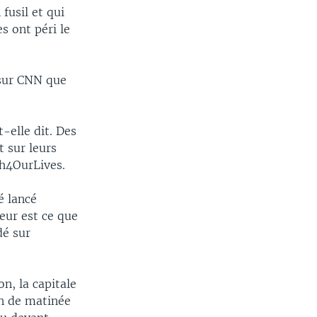
fusil et qui
s ont péri le
 sur CNN que
t-elle dit. Des
t sur leurs
h4OurLives.
é lancé
eur est ce que
dé sur
n, la capitale
in de matinée