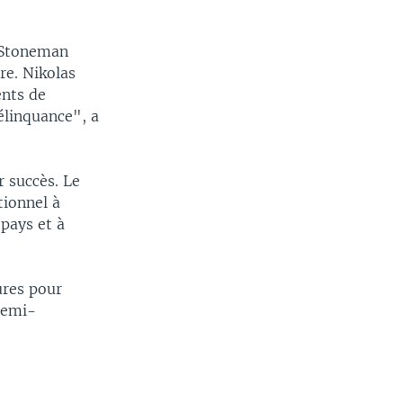
y Stoneman
re. Nikolas
ents de
élinquance", a
r succès. Le
tionnel à
 pays et à
ures pour
 semi-