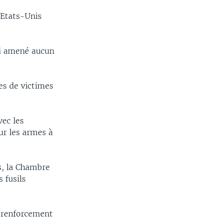
 Etats-Unis
ci amené aucun
es de victimes
vec les
sur les armes à
es, la Chambre
s fusils
n renforcement