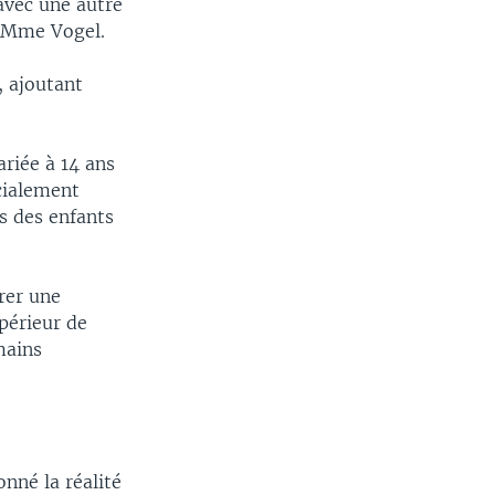
avec une autre
é Mme Vogel.
, ajoutant
riée à 14 ans
cialement
s des enfants
urer une
upérieur de
mains
onné la réalité