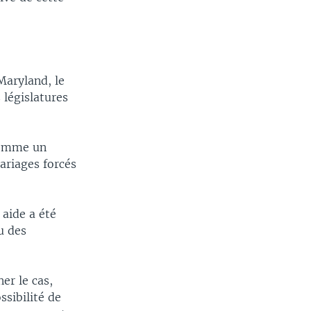
Maryland, le
 législatures
 comme un
mariages forcés
 aide a été
u des
er le cas,
ssibilité de