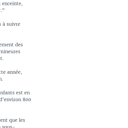
z enceinte,
r."
 à suivre
tement des
 mineures
t.
ette année,
n.
nfants est en
 d'environ 800
vent que les
n sous-