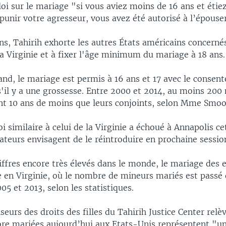
loi sur le mariage "si vous aviez moins de 16 ans et étie
punir votre agresseur, vous avez été autorisé à l’épouse
ns, Tahirih exhorte les autres États américains concernés
a Virginie et à fixer l'âge minimum du mariage à 18 ans.
and, le mariage est permis à 16 ans et 17 avec le consen
s'il y a une grossesse. Entre 2000 et 2014, au moins 200
nt 10 ans de moins que leurs conjoints, selon Mme Smoo
oi similaire à celui de la Virginie a échoué à Annapolis c
lateurs envisagent de le réintroduire en prochaine sessio
ffres encore très élevés dans le monde, le mariage des e
 en Virginie, où le nombre de mineurs mariés est passé
05 et 2013, selon les statistiques.
seurs des droits des filles du Tahirih Justice Center relè
re mariées aujourd’hui aux Etats-Unis représentent "u