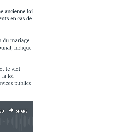
ne ancienne loi
ents en cas de
m du mariage
bunal, indique
t le viol
la loi
vices publics
ED
SHARE