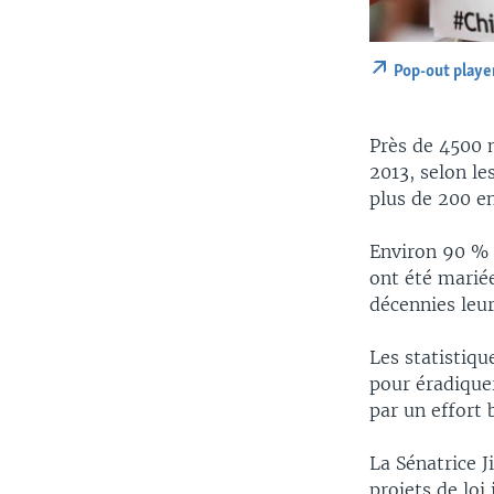
Pop-out playe
Près de 4500 
2013, selon le
plus de 200 en
Environ 90 % d
ont été marié
décennies leur
Les statistiq
pour éradiquer
par un effort 
La Sénatrice J
projets de loi