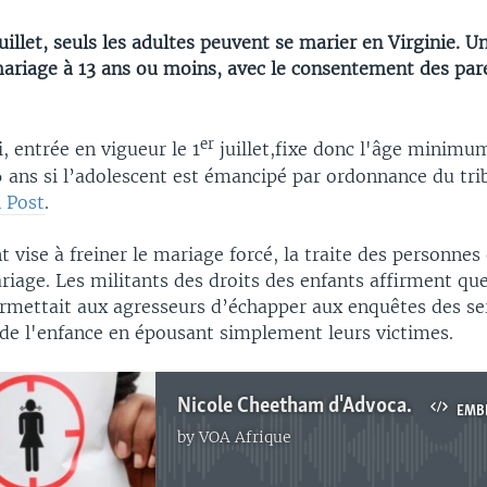
juillet, seuls les adultes peuvent se marier en Virginie. U
mariage à 13 ans ou moins, avec le consentement des par
er
i, entrée en vigueur le 1
juillet,fixe donc l'âge minimu
6 ans si l’adolescent est émancipé par ordonnance du tri
 Post
.
vise à freiner le mariage forcé, la traite des personnes e
iage. Les militants des droits des enfants affirment que 
rmettait aux agresseurs d’échapper aux enquêtes des ser
 de l'enfance en épousant simplement leurs victimes.
Nicole Cheetham d'Advocates for Youth, jointe par Nathalie Barge
EMB
by
VOA Afrique
No media source currently available