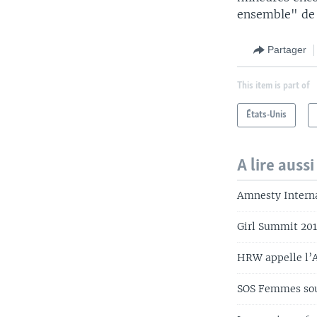
ensemble" de 
Partager
This item is part of
États-Unis
A lire aussi
Amnesty Interna
Girl Summit 201
HRW appelle l’A
SOS Femmes sout