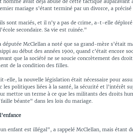
et homme avait déjà abusé de cette tactique auparavant 
remier mariage s’étant terminé par un divorce, a précis
ls sont mariés, et il n'y a pas de crime, a-t-elle déploré
l'école secondaire. Sa vie est ruinée."
la députée McClellan a noté que sa grand-mère s’était ma
ssippi au début des années 1900, quand c’était encore so
avant que la société ne se soucie concrètement des droit
ent de la condition des filles.
it-elle, la nouvelle législation était nécessaire pour ass
 les politiques liées à la santé, la sécurité et l’intérêt s
our mettre un terme à ce que les militants des droits hu
"faille béante" dans les lois du mariage.
l’enfance
un enfant est illégal", a rappelé McClellan, mais étant d