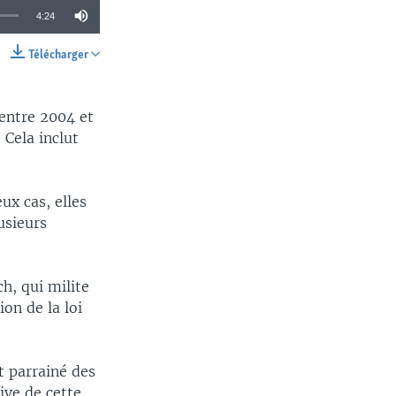
4:24
Télécharger
SHARE
 entre 2004 et
 Cela inclut
ux cas, elles
usieurs
h, qui milite
on de la loi
t parrainé des
ive de cette