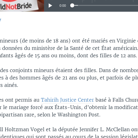
0:00
r
EMBED
mineurs (de moins de 18 ans) ont été mariés en Virginie
s données du ministère de la Santé de cet État américain.
fants âgés de 15 ans ou moins, dont des filles de 12 ans.
es conjoints mineurs étaient des filles. Dans de nombre
es à des hommes âgés de 21 ans ou plus, et parfois de pl
s ainés.
ues ont permis au
Tahirih Justice Center
basé à Falls Churc
 le mariage forcé aux États-Unis, d’obtenir la modificati
bipartisan rare, selon le Washington Post.
ill Holtzman Vogel et la députée Jennifer L. McClellan on
 identiques qui sont passés au cours de la session législat