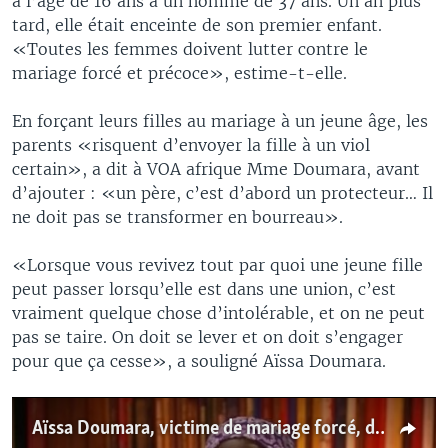
à l’âge de 16 ans à un homme de 37 ans. Un an plus
tard, elle était enceinte de son premier enfant.
«Toutes les femmes doivent lutter contre le
mariage forcé et précoce», estime-t-elle.
En forçant leurs filles au mariage à un jeune âge, les
parents «risquent d’envoyer la fille à un viol
certain», a dit à VOA afrique Mme Doumara, avant
d’ajouter : «un père, c’est d’abord un protecteur… Il
ne doit pas se transformer en bourreau».
«Lorsque vous revivez tout par quoi une jeune fille
peut passer lorsqu’elle est dans une union, c’est
vraiment quelque chose d’intolérable, et on ne peut
pas se taire. On doit se lever et on doit s’engager
pour que ça cesse», a souligné Aïssa Doumara.
Aïssa Doumara, victime de mariage forcé, devenue militante