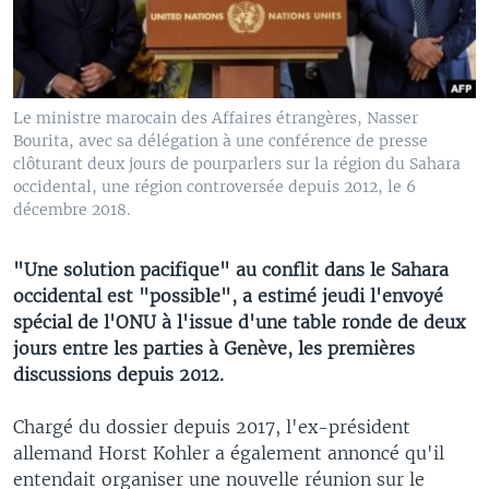
Le ministre marocain des Affaires étrangères, Nasser
Bourita, avec sa délégation à une conférence de presse
clôturant deux jours de pourparlers sur la région du Sahara
occidental, une région controversée depuis 2012, le 6
décembre 2018.
"Une solution pacifique" au conflit dans le Sahara
occidental est "possible", a estimé jeudi l'envoyé
spécial de l'ONU à l'issue d'une table ronde de deux
jours entre les parties à Genève, les premières
discussions depuis 2012.
Chargé du dossier depuis 2017, l'ex-président
allemand Horst Kohler a également annoncé qu'il
entendait organiser une nouvelle réunion sur le