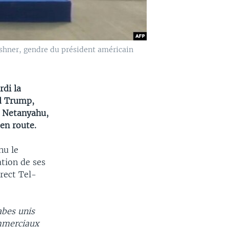
ushner, gendre du président américain
rdi la
ld Trump,
n Netanyahu,
en route.
nu le
tion de ses
irect Tel-
abes unis
ommerciaux