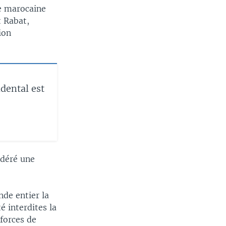
e marocaine
t Rabat,
ion
idental est
idéré une
nde entier la
é interdites la
forces de