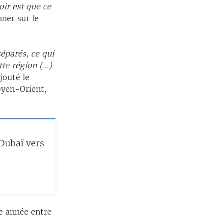
oir est que ce
hner sur le
éparés, ce qui
e région (...)
ajouté le
oyen-Orient,
Dubaï vers
e année entre