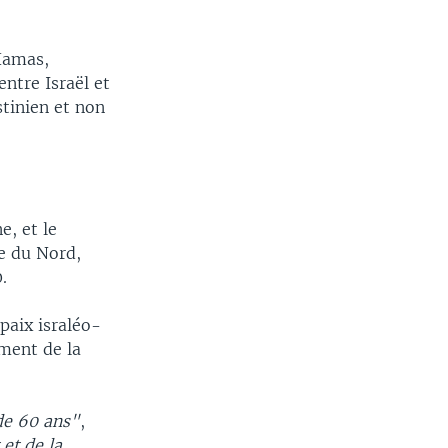
Hamas,
ntre Israël et
stinien et non
e, et le
e du Nord,
.
paix israléo-
ement de la
de 60 ans"
,
et de la