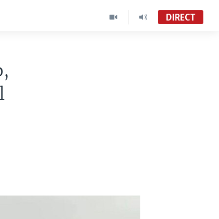
DIRECT
p,
l