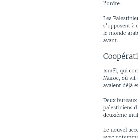
l'ordre.
Les Palestini
s'opposent à c
le monde arabe
avant.
Coopérat
Israël, qui co
Maroc, où vit
avaient déjà e
Deux bureaux d
palestiniens d
deuxième inti
Le nouvel acc
avec notamm