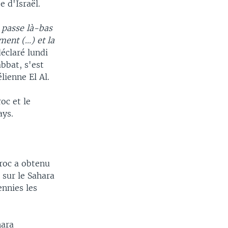
e d'Israël.
e passe là-bas
ent (...) et la
déclaré lundi
abbat, s'est
lienne El Al.
oc et le
ays.
aroc a obtenu
 sur le Sahara
ennies les
hara