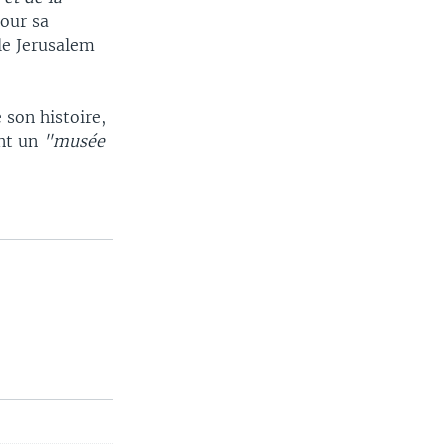
our sa
le Jerusalem
 son histoire,
nt un
"musée