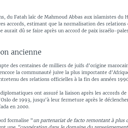
ens, du Fatah laïc de Mahmoud Abbas aux islamistes du 
es accords, estimant que la normalisation des relations e
 aurait dû se faire après un accord de paix israélo-pale
ion ancienne
mpte des centaines de milliers de juifs d'origine marocain
 encore la communauté juive la plus importante d'Afriqu
ntretenu des relations officielles à la fin des années 1990
iplomatiques ont assuré la liaison après les accords de 
'Oslo de 1993, jusqu'à leur fermeture après le déclench
fada en 2000.
ord formalise "
un partenariat de facto remontant à plus 
ent une
"coopération dans le domaine du renseignement 