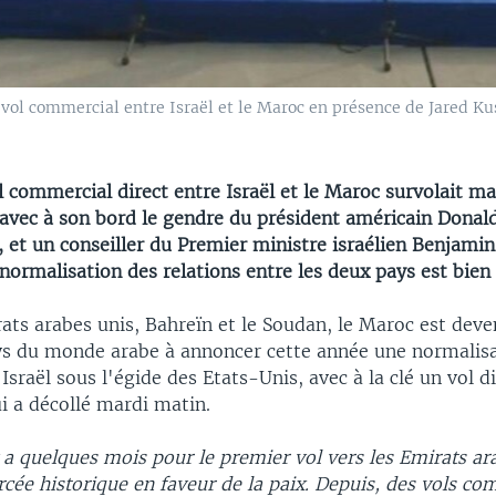
vol commercial entre Israël et le Maroc en présence de Jared K
 commercial direct entre Israël et le Maroc survolait ma
avec à son bord le gendre du président américain Dona
, et un conseiller du Premier ministre israélien Benjami
normalisation des relations entre les deux pays est bien 
ats arabes unis, Bahreïn et le Soudan, le Maroc est deve
s du monde arabe à annoncer cette année une normalisa
 Israël sous l'égide des Etats-Unis, avec à la clé un vol d
i a décollé mardi matin.
l y a quelques mois pour le premier vol vers les Emirats ar
rcée historique en faveur de la paix. Depuis, des vols c