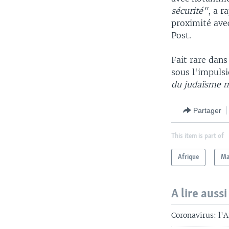
sécurité"
, a 
proximité avec
Post.
Fait rare dan
sous l'impuls
du judaïsme m
Partager
This item is part of
Afrique
Ma
A lire aussi
Coronavirus: l'