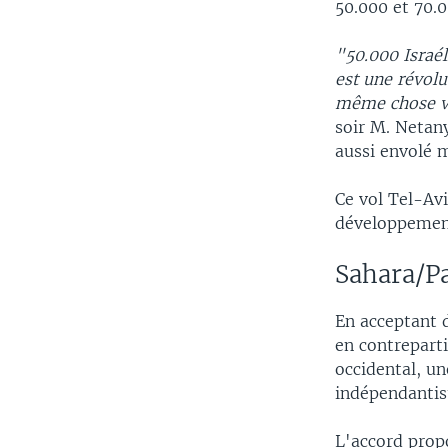
50.000 et 70.0
"50.000 Israél
est une révolu
même chose va
soir M. Netany
aussi envolé m
Ce vol Tel-Avi
développement,
Sahara/Pa
En acceptant d
en contrepart
occidental, un
indépendantist
L'accord propo