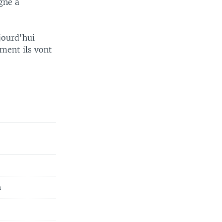
gne à
jourd'hui
ement ils vont
n