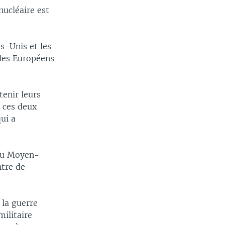
nucléaire est
ts-Unis et les
 les Européens
tenir leurs
 ces deux
ui a
 au Moyen-
ntre de
 la guerre
militaire