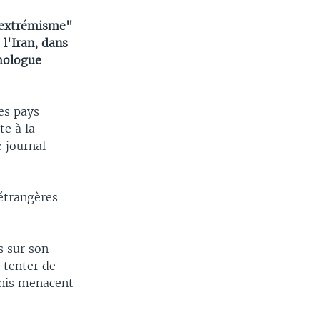
'"extrémisme"
 l'Iran, dans
mologue
les pays
te à la
e journal
 étrangères
s sur son
 tenter de
Unis menacent