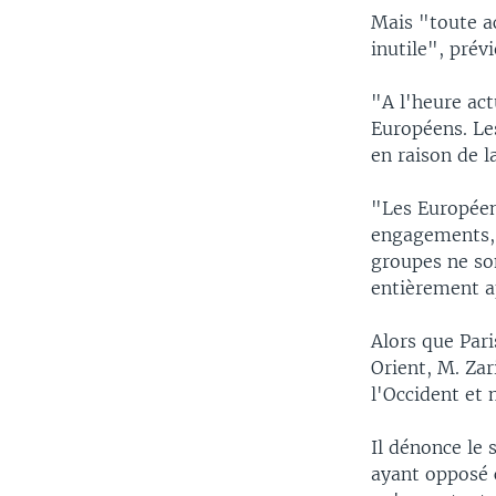
Mais "toute ac
inutile", prév
"A l'heure act
Européens. Le
en raison de l
"Les Européens
engagements, 
groupes ne son
entièrement a
Alors que Par
Orient, M. Zar
l'Occident et
Il dénonce le 
ayant opposé c