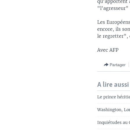
qu'apportent 
"l'agresseur" 
Les Européens 
encore, ils so
le regretter", 
Avec AFP
Partager
A lire aussi
Le prince hériti
Washington, Lon
Inquiétudes au 