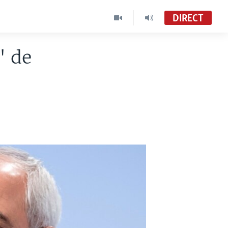
DIRECT
" de
Le Monde Aujourd'hui Édition de 19h30
VOA Afrique
Le Monde Aujourd'hui
VOA French TV