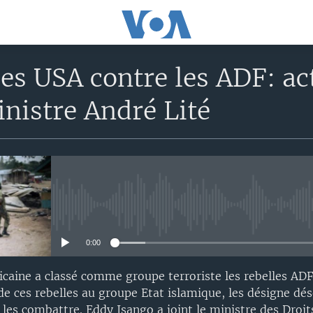
es USA contre les ADF: act
inistre André Lité
No media source currently avail
0:00
caine a classé comme groupe terroriste les rebelles AD
 de ces rebelles au groupe Etat islamique, les désigne 
les combattre. Eddy Isango a joint le ministre des Droi