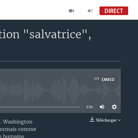
DIRECT
ion "salvatrice",
EMBED
able
2:54
Télécharger
F. Washington
EMBED
désormais comme
ts humains