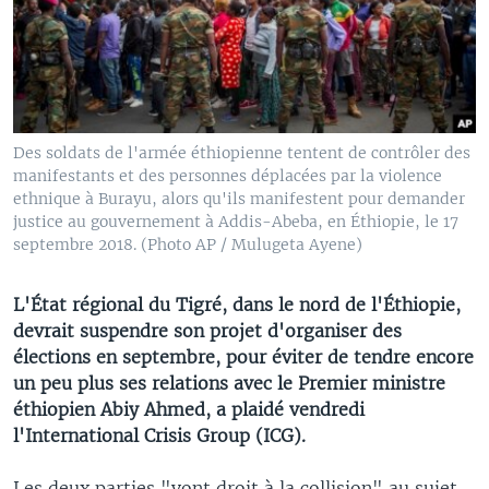
Des soldats de l'armée éthiopienne tentent de contrôler des
manifestants et des personnes déplacées par la violence
ethnique à Burayu, alors qu'ils manifestent pour demander
justice au gouvernement à Addis-Abeba, en Éthiopie, le 17
septembre 2018. (Photo AP / Mulugeta Ayene)
L'État régional du Tigré, dans le nord de l'Éthiopie,
devrait suspendre son projet d'organiser des
élections en septembre, pour éviter de tendre encore
un peu plus ses relations avec le Premier ministre
éthiopien Abiy Ahmed, a plaidé vendredi
l'International Crisis Group (ICG).
Les deux parties "vont droit à la collision" au sujet