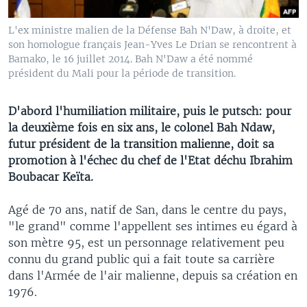
L'ex ministre malien de la Défense Bah N'Daw, à droite, et
son homologue français Jean-Yves Le Drian se rencontrent à
Bamako, le 16 juillet 2014. Bah N'Daw a été nommé
président du Mali pour la période de transition.
D'abord l'humiliation militaire, puis le putsch: pour
la deuxième fois en six ans, le colonel Bah Ndaw,
futur président de la transition malienne, doit sa
promotion à l'échec du chef de l'Etat déchu Ibrahim
Boubacar Keïta.
Agé de 70 ans, natif de San, dans le centre du pays,
"le grand" comme l'appellent ses intimes eu égard à
son mètre 95, est un personnage relativement peu
connu du grand public qui a fait toute sa carrière
dans l'Armée de l'air malienne, depuis sa création en
1976.