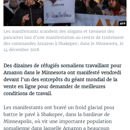
Les manifestants scandent des slogans et tiennent des
pancartes lors d'une manifestation au centre de traitement
des commandes Amazon à Shakopee, dans le Minnesota, le
14 décembre 2018.
Des dizaines de réfugiés somaliens travaillant pour
Amazon dans le Minnesota ont manifesté vendredi
devant l'un des entrepôts du géant mondial de la
vente en ligne pour demander de meilleures
conditions de travail.
Les manifestants ont bravé un froid glacial pour
battre le pavé à Shakopee, dans la banlieue de
Minneapolis, où vit une importante population
somalienne dans laquelle Amazon a beaucoup