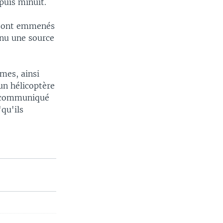
puis minuit.
i sont emmenés
enu une source
mes, ainsi
un hélicoptère
un communiqué
qu'ils