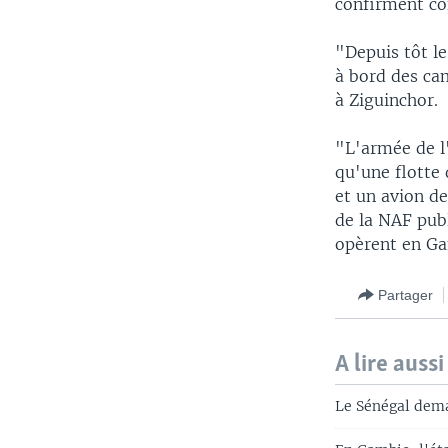
confirment co
"Depuis tôt le
à bord des ca
à Ziguinchor.
"L'armée de l
qu'une flotte
et un avion d
de la NAF publ
opèrent en G
Partager
A lire aussi
Le Sénégal dema