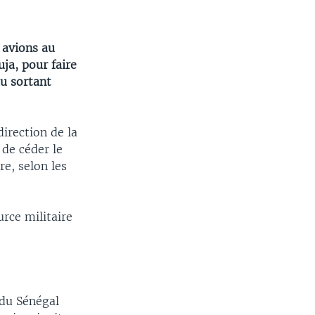
 avions au
ja, pour faire
u sortant
irection de la
de céder le
e, selon les
rce militaire
 du Sénégal