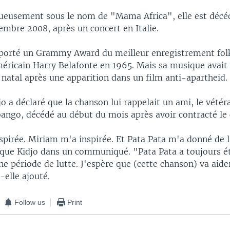
ueusement sous le nom de "Mama Africa", elle est décéd
embre 2008, après un concert en Italie.
mporté un Grammy Award du meilleur enregistrement fol
éricain Harry Belafonte en 1965. Mais sa musique avait 
natal après une apparition dans un film anti-apartheid.
o a déclaré que la chanson lui rappelait un ami, le vétér
ango, décédé au début du mois après avoir contracté le 
pirée. Miriam m'a inspirée. Et Pata Pata m'a donné de l
ique Kidjo dans un communiqué. "Pata Pata a toujours ét
e période de lutte. J'espère que (cette chanson) va aide
-elle ajouté.
Follow us
Print