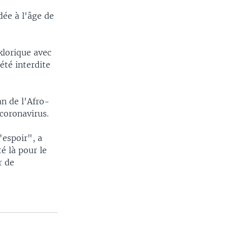
ée à l'âge de
klorique avec
été interdite
an de l'Afro-
coronavirus.
'espoir", a
é là pour le
r de