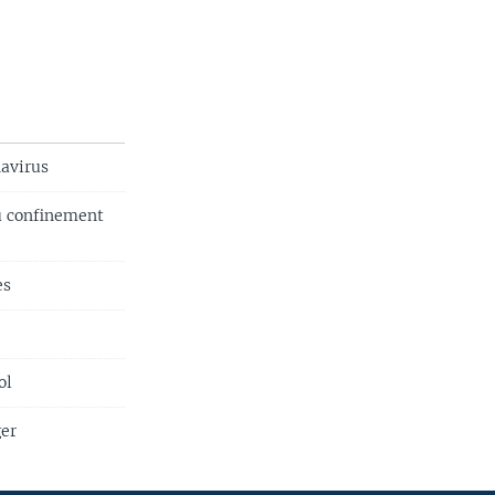
navirus
u confinement
es
ol
ger