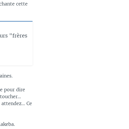
chante cette
eurs "frères
aines.
e pour dire
toucher...
attendez... Ce
Makeba.