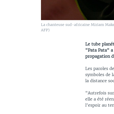
La chanteuse sud-africaine Miriam Makeb
AFP)
Le tube plané
"Pata Pata" a
propagation d
Les paroles de
symboles de la
la distance so
"Autrefois su
elle a été rée
l'espoir au t