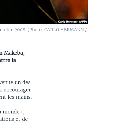
 novembre 2008. (Photo: CARLO HERMANN /
am Makeba,
ttre la
evenue un des
ur encourager
ent les mains.
au monde+,
ations et de