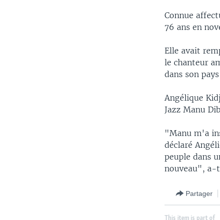
Connue affect
76 ans en nov
Elle avait re
le chanteur am
dans son pays 
Angélique Kidj
Jazz Manu Dib
"Manu m'a ins
déclaré Angél
peuple dans un
nouveau", a-t
Partager
This item is part of