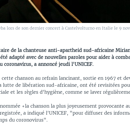
a lors de son dernier concert à Castelvolturno en Italie le 9
taire de la chanteuse anti-apartheid sud-africaine Miri
 été adapté avec de nouvelles paroles pour aider à comba
u coronavirus, a annoncé jeudi l'UNICEF.
 cette chanson au refrain lancinant, sortie en 1967 et d
 lutte de libération sud-africaine, ont été revisitées po
ciale et les règles d'hygiène, comme se laver régulièrem
rnommée +la chanson la plus joyeusement provocante 
nregistrée, a indiqué l'UNICEF, "pour diffuser des inform
emps du coronovirus".