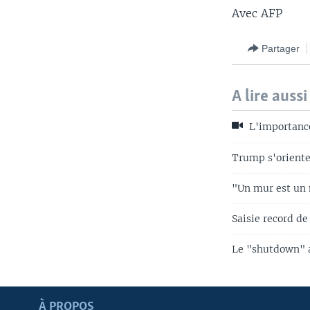
Avec AFP
Partager
A lire aussi
L'importance
Trump s'oriente 
"Un mur est un 
Saisie record de
Le "shutdown" a 
Apprenez L'anglais
À PROPOS