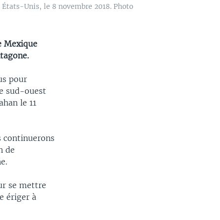
 États-Unis, le 8 novembre 2018. Photo
le Mexique
ntagone.
us pour
re sud-ouest
ahan le 11
s continuerons
n de
e.
ur se mettre
e ériger à