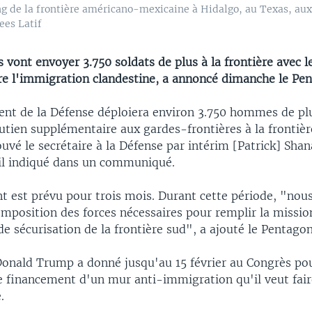
ng de la frontière américano-mexicaine à Hidalgo, au Texas, aux
ees Latif
 vont envoyer 3.750 soldats de plus à la frontière avec 
e l'immigration clandestine, a annoncé dimanche le Pe
nt de la Défense déploiera environ 3.750 hommes de pl
outien supplémentaire aux gardes-frontières à la frontiè
uvé le secrétaire à la Défense par intérim [Patrick] Shan
-il indiqué dans un communiqué.
t est prévu pour trois mois. Durant cette période, "nou
omposition des forces nécessaires pour remplir la missio
de sécurisation de la frontière sud", a ajouté le Pentagon
Donald Trump a donné jusqu'au 15 février au Congrès po
e financement d'un mur anti-immigration qu'il veut fair
.