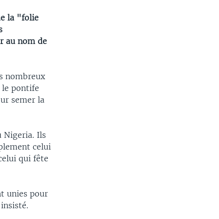
 la "folie
s
er au nom de
es nombreux
le pontife
our semer la
 Nigeria. Ils
plement celui
elui qui fête
nt unies pour
insisté.