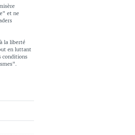
 misère
le" et ne
aders
à la liberté
out en luttant
s conditions
ismes".