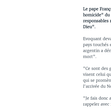
Le pape Franç
homicide" du t
responsables 
Dieu".
Evoquant deva
pays touchés 
argentin a dé
mort".
"Ce sont des g
visent celui q
qui se promène
l'arrivée du N
"Je fais donc 
rappeler avec 