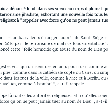
ois a dénoncé lundi dans ses voeux au corps diplomatique
errorisme jihadiste, exhortant une nouvelle fois tous le
religieux à "rappeler avec force qu'on ne peut jamais tu
nt les ambassadeurs étrangers auprès du Saint-Siège l
en 2016 par "le terrorisme de matrice fondamentaliste", 
noncé cette "folie homicide qui abuse du nom de Dieu p
estes vils, qui utilisent des enfants pour tuer, comme au
ui prie, comme dans la cathédrale copte du Caire, ou sim
 dans les rues de la ville, comme à Nice et à Berlin, ou c
ouvel An, comme à Istanbul", a-t-il rappelé.
appel à toutes les autorités religieuses afin qu'elles soie
force qu'on ne peut jamais tuer au nom de Dieu", a-t-il 