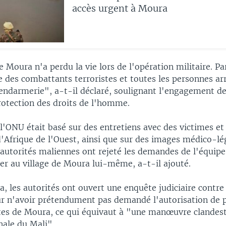
accès urgent à Moura
e Moura n'a perdu la vie lors de l'opération militaire. P
ue des combattants terroristes et toutes les personnes ar
gendarmerie", a-t-il déclaré, soulignant l'engagement de
rotection des droits de l'homme.
l'ONU était basé sur des entretiens avec des victimes e
'Afrique de l'Ouest, ainsi que sur des images médico-lé
s autorités maliennes ont rejeté les demandes de l'équip
er au village de Moura lui-même, a-t-il ajouté.
, les autorités ont ouvert une enquête judiciaire contre
r n'avoir prétendument pas demandé l'autorisation de 
ites de Moura, ce qui équivaut à "une manœuvre clandest
nale du Mali".