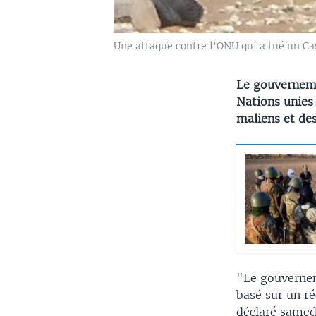
Une attaque contre l'ONU qui a tué un Cas
Le gouverneme
Nations unies
maliens et de
"Le gouvernem
basé sur un ré
déclaré samed