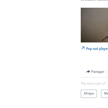
Pop-out playe
Partager
This item is part of
Afrique
Ma