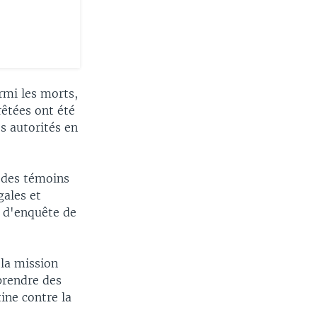
armi les morts,
rêtées ont été
s autorités en
t des témoins
gales et
e d'enquête de
 la mission
prendre des
ine contre la