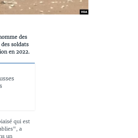
l'homme des
 des soldats
ion en 2022.
usses
s
aisé qui est
ablies", a
ns un