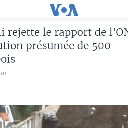
i rejette le rapport de l'
ution présumée de 500
eois
rs)