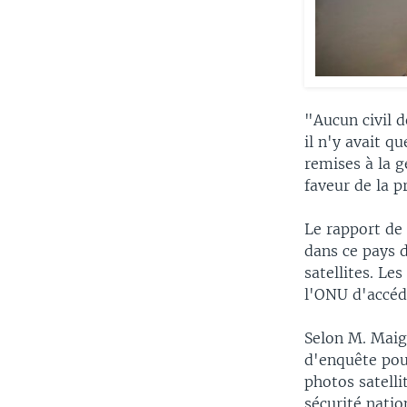
"Aucun civil d
il n'y avait q
remises à la 
faveur de la p
Le rapport de 
dans ce pays d
satellites. Le
l'ONU d'accéd
Selon M. Maiga
d'enquête pou
photos satell
sécurité natio