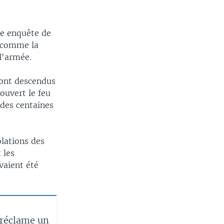
ne enquête de
t comme la
 l'armée.
sont descendus
ouvert le feu
, des centaines
lations des
 les
vaient été
 réclame un