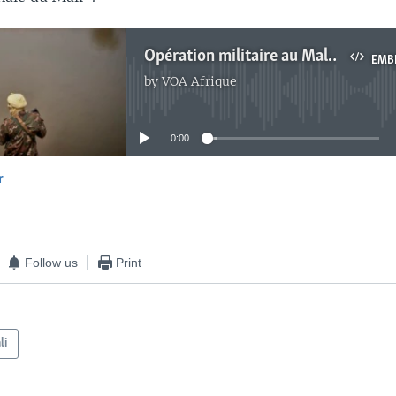
Opération militaire au Mali: un habitant de Moura témoigne
EMB
by
VOA Afrique
No media source currently available
0:00
r
EMBED
Follow us
Print
li