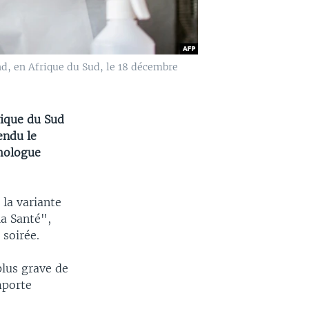
nd, en Afrique du Sud, le 18 décembre
rique du Sud
endu le
omologue
 la variante
la Santé",
 soirée.
plus grave de
mporte