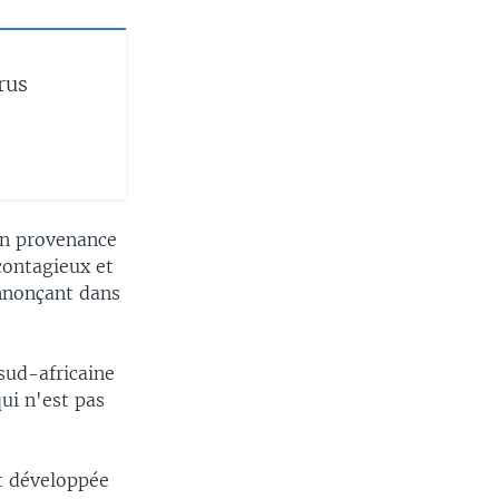
rus
en provenance
contagieux et
nnonçant dans
 sud-africaine
ui n'est pas
t développée