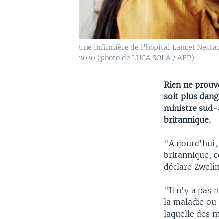
Une infirmière de l'hôpital Lancet Necta
2020 (photo de LUCA SOLA / AFP)
Rien ne prouv
soit plus dan
ministre sud-
britannique.
"Aujourd'hui, 
britannique, c
déclare Zweli
"Il n'y a pas
la maladie ou
laquelle des m