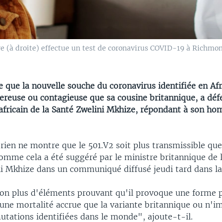
re (à droite) effectue un test de coronavirus COVID-19 à Richmo
e que la nouvelle souche du coronavirus identifiée en Af
gereuse ou contagieuse que sa cousine britannique, a déf
africain de la Santé Zwelini Mkhize, répondant à son h
rien ne montre que le 501.V2 soit plus transmissible que
omme cela a été suggéré par le ministre britannique de 
ni Mkhize dans un communiqué diffusé jeudi tard dans la
 non plus d'éléments prouvant qu'il provoque une forme 
 une mortalité accrue que la variante britannique ou n'i
utations identifiées dans le monde", ajoute-t-il.