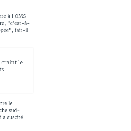
ante à l'OMS
re, "c'est-à-
pée", fait-il
craint le
ts
tre le
uche sud-
i a suscité