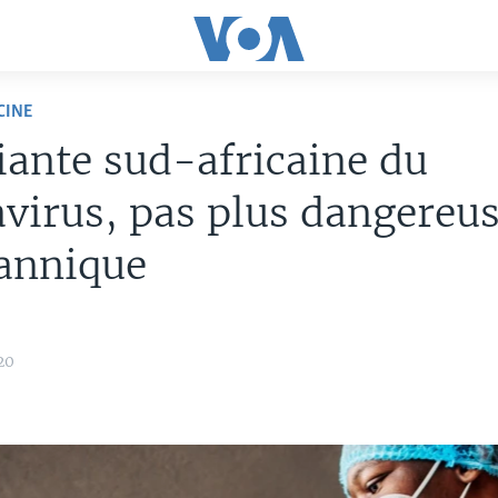
CINE
iante sud-africaine du
virus, pas plus dangereu
tannique
20