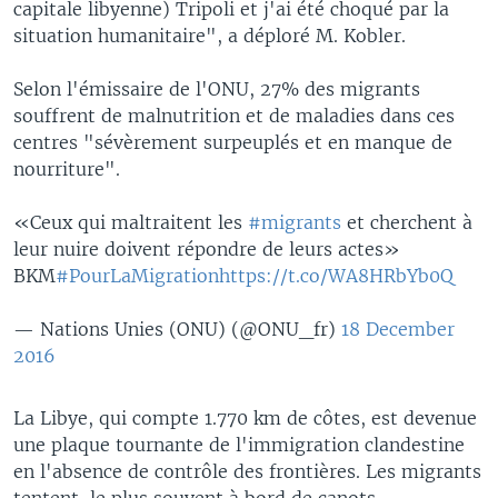
capitale libyenne) Tripoli et j'ai été choqué par la
situation humanitaire", a déploré M. Kobler.
Selon l'émissaire de l'ONU, 27% des migrants
souffrent de malnutrition et de maladies dans ces
centres "sévèrement surpeuplés et en manque de
nourriture".
«Ceux qui maltraitent les
#migrants
et cherchent à
leur nuire doivent répondre de leurs actes»
BKM
#PourLaMigration
https://t.co/WA8HRbYb0Q
— Nations Unies (ONU) (@ONU_fr)
18 December
2016
La Libye, qui compte 1.770 km de côtes, est devenue
une plaque tournante de l'immigration clandestine
en l'absence de contrôle des frontières. Les migrants
tentent, le plus souvent à bord de canots