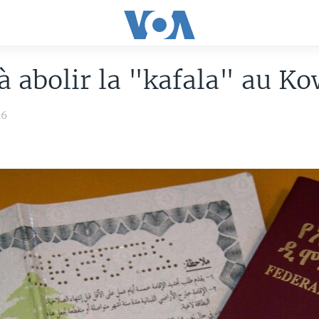
à abolir la "kafala" au Ko
16