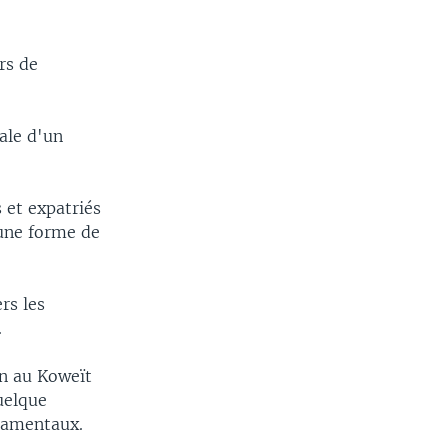
rs de
ale d'un
 et expatriés
 une forme de
rs les
.
on au Koweït
uelque
ndamentaux.