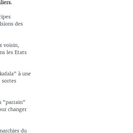
liers.
cipes
lsions des
s voisin,
ns les Etats
kafala" à une
 sortes
un "parrain"
pour changer
onarchies du