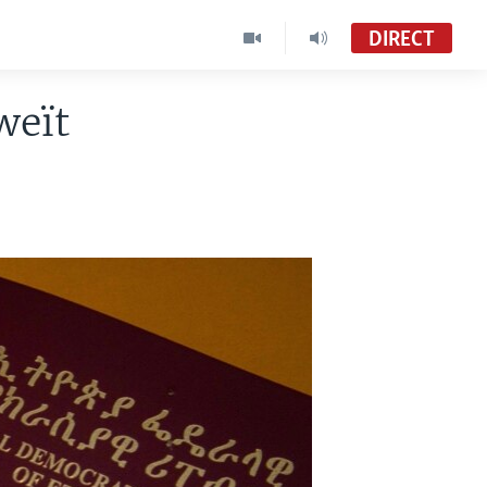
DIRECT
weït