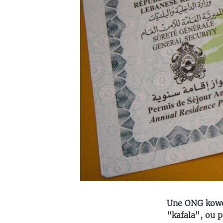
Une ONG koweït
"kafala", ou p