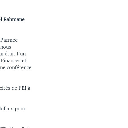
del Rahmane
 l'armée
, nous
 était l'un
 Finances et
une conférence
ités de l'EI à
dollars pour