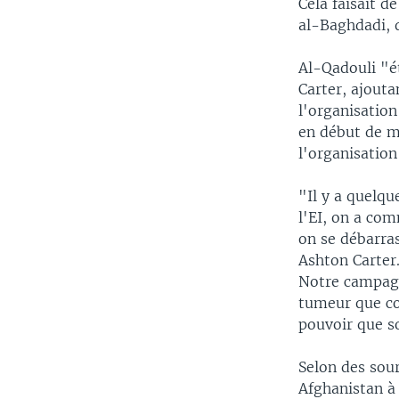
Cela faisait d
al-Baghdadi, q
Al-Qadouli "ét
Carter, ajouta
l'organisatio
en début de mo
l'organisation
"Il y a quelqu
l'EI, on a com
on se débarras
Ashton Carter.
Notre campagne
tumeur que con
pouvoir que so
Selon des sour
Afghanistan à 