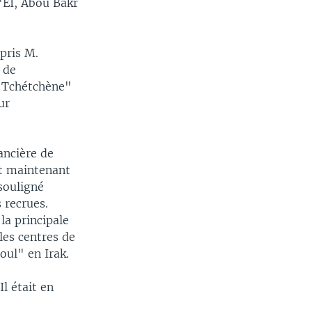
l'EI, Abou Bakr
epris M.
 de
e Tchétchène"
ur
nancière de
et maintenant
souligné
 recrues.
la principale
les centres de
oul" en Irak.
l était en