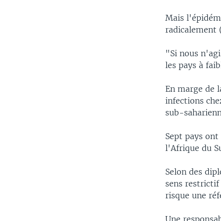
Mais l'épidémi
radicalement (
"Si nous n'agi
les pays à fa
En marge de l
infections ch
sub-saharienne
Sept pays ont 
l'Afrique du S
Selon des dipl
sens restricti
risque une réf
Une responsabl