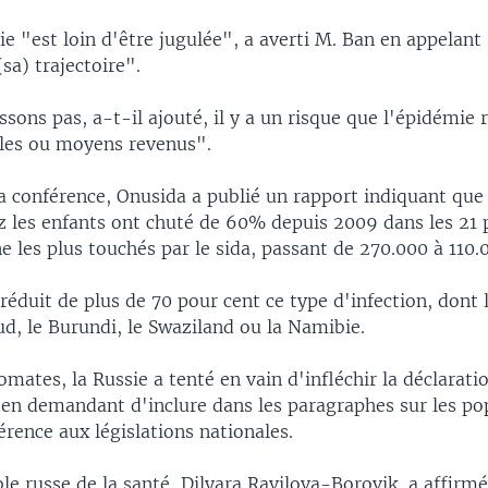
e "est loin d'être jugulée", a averti M. Ban en appelant
sa) trajectoire".
ssons pas, a-t-il ajouté, il y a un risque que l'épidémie 
ibles ou moyens revenus".
a conférence, Onusida a publié un rapport indiquant que 
ez les enfants ont chuté de 60% depuis 2009 dans les 21 
 les plus touchés par le sida, passant de 270.000 à 110.
réduit de plus de 70 pour cent ce type d'infection, dont
ud, le Burundi, le Swaziland ou la Namibie.
omates, la Russie a tenté en vain d'infléchir la déclarat
f en demandant d'inclure dans les paragraphes sur les po
érence aux législations nationales.
e russe de la santé, Dilyara Ravilova-Borovik, a affirm