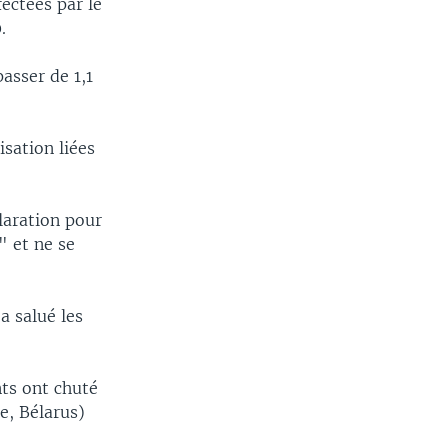
ectées par le
.
asser de 1,1
isation liées
claration pour
" et ne se
a salué les
nts ont chuté
e, Bélarus)