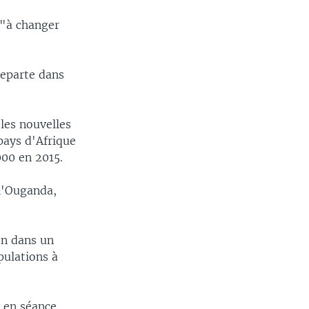
 "à changer
reparte dans
les nouvelles
pays d'Afrique
000 en 2015.
 l'Ouganda,
ion dans un
pulations à
é en séance