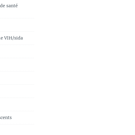
 de santé
le VIH/sida
scents