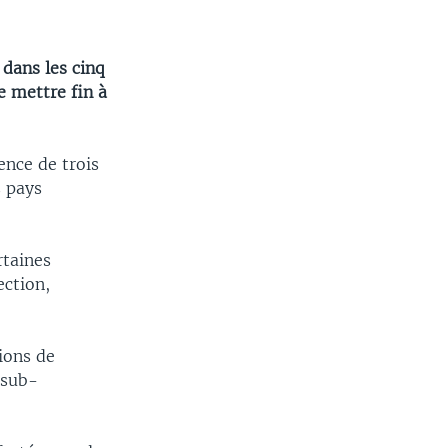
dans les cinq
e mettre fin à
ence de trois
s pays
rtaines
ction,
lions de
 sub-