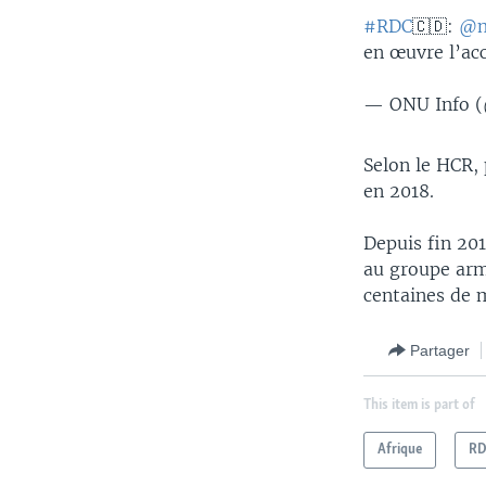
#RDC
🇨🇩:
@m
en œuvre l’ac
— ONU Info 
Selon le HCR, 
en 2018.
Depuis fin 20
au groupe arm
centaines de m
Partager
This item is part of
Afrique
R