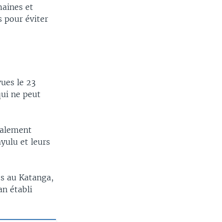
maines et
 pour éviter
vues le 23
qui ne peut
palement
yulu et leurs
és au Katanga,
an établi