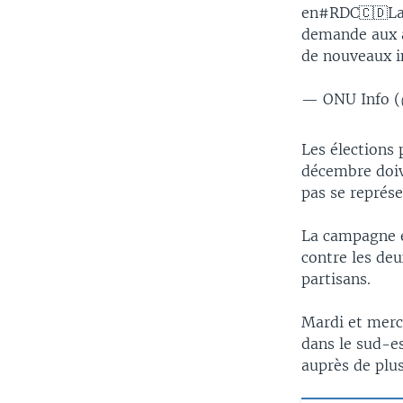
en#RDC🇨🇩La 
demande aux a
de nouveaux i
— ONU Info 
Les élections 
décembre doiv
pas se représe
La campagne él
contre les deu
partisans.
Mardi et merc
dans le sud-e
auprès de plus