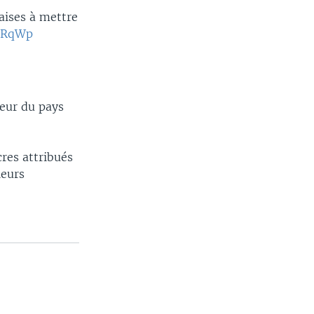
aises à mettre
a4RqWp
ieur du pays
res attribués
ieurs