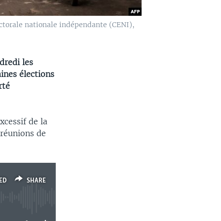
ctorale nationale indépendante (CENI),
redi les
ines élections
rté
xcessif de la
s réunions de
ED
SHARE