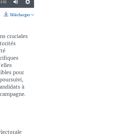
1:01
Télécharger
SHARE
ns cruciales
torités
rté
cifiques
elles
ibles pour
poursuivi,
candidats à
e campagne.
lectorale