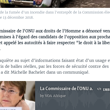
de la fumée d'un incendie dans l'entrepôt de la Commission éle
le 13 décembre 2018.
ssaire de l'ONU aux droits de l'Homme a dénoncé vend
mises à l'égard des candidats de l'opposition aux procha
 appelé les autorités à faire respecter "le droit à la libe
.
inquiète au sujet d'informations faisant état d'un usage e
is de balles réelles, par les forces de sécurité contre de
, a dit Michelle Bachelet dans un communiqué.
La Commissaire de l'ONU aux droits de l'Homme dénonce des violences contre des candidats de l'opposition
EMB
by
VOA Afrique
No media source currently available