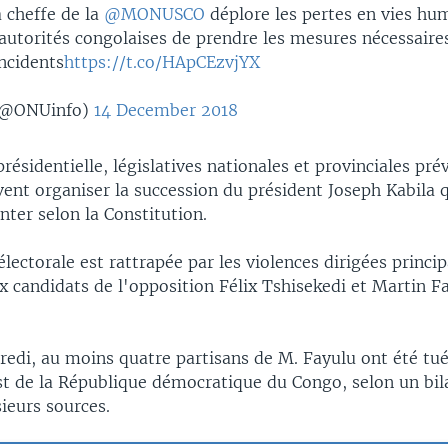
cheffe de la
@MONUSCO
déplore les pertes en vies hu
utorités congolaises de prendre les mesures nécessaires
ncidents
https://t.co/HApCEzvjYX
(@ONUinfo)
14 December 2018
présidentielle, législatives nationales et provinciales pré
ent organiser la succession du président Joseph Kabila 
nter selon la Constitution.
ectorale est rattrapée par les violences dirigées princi
x candidats de l'opposition Félix Tshisekedi et Martin Fa
redi, au moins quatre partisans de M. Fayulu ont été tu
st de la République démocratique du Congo, selon un bil
ieurs sources.