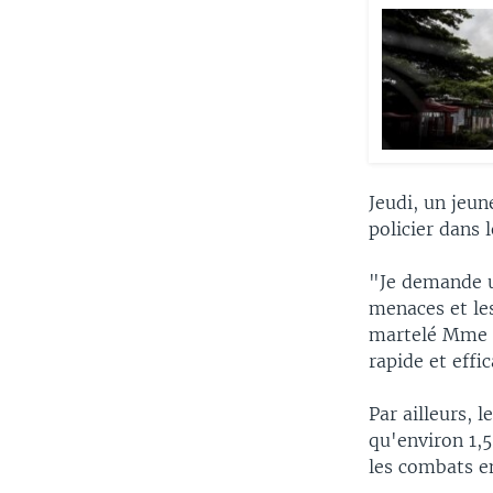
Jeudi, un jeun
policier dans 
"Je demande u
menaces et les
martelé Mme B
rapide et effi
Par ailleurs,
qu'environ 1,
les combats e