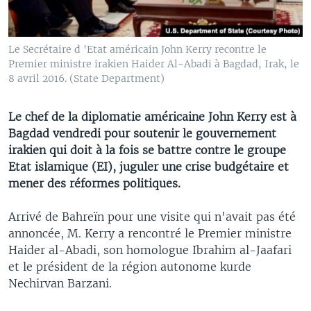
Le Secrétaire d 'Etat américain John Kerry recontre le
Premier ministre irakien Haider Al-Abadi à Bagdad, Irak, le
8 avril 2016. (State Department)
Le chef de la diplomatie américaine John Kerry est à
Bagdad vendredi pour soutenir le gouvernement
irakien qui doit à la fois se battre contre le groupe
Etat islamique (EI), juguler une crise budgétaire et
mener des réformes politiques.
Arrivé de Bahreïn pour une visite qui n'avait pas été
annoncée, M. Kerry a rencontré le Premier ministre
Haider al-Abadi, son homologue Ibrahim al-Jaafari
et le président de la région autonome kurde
Nechirvan Barzani.