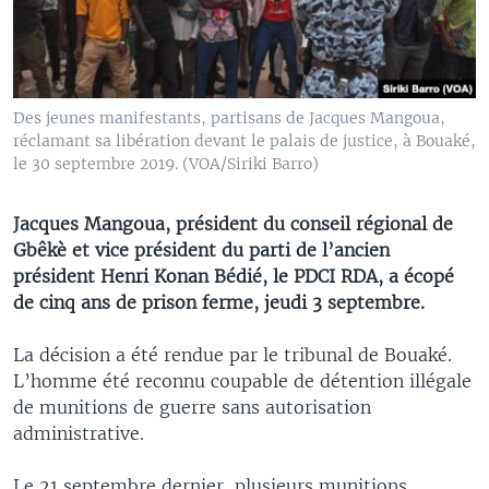
Des jeunes manifestants, partisans de Jacques Mangoua,
réclamant sa libération devant le palais de justice, à Bouaké,
le 30 septembre 2019. (VOA/Siriki Barro)
Jacques Mangoua, président du conseil régional de
Gbêkè et vice président du parti de l’ancien
président Henri Konan Bédié, le PDCI RDA, a écopé
de cinq ans de prison ferme, jeudi 3 septembre.
La décision a été rendue par le tribunal de Bouaké.
L’homme été reconnu coupable de détention illégale
de munitions de guerre sans autorisation
administrative.
Le 21 septembre dernier, plusieurs munitions