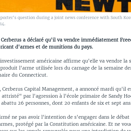
porter's question during a joint news conference with South Ko
14.
r Cerberus a déclaré qu'il va vendre immédiatement Fre
bricant d'armes et de munitions du pays.
investissement américaine affirme qu'elle va vendre la 
produit l'arme utilisée lors du carnage de la semaine de
maire du Connecticut.
r, Cerberus Capital Management, a annoncé mardi qu'il e
ttristé" par l'agression à l'école primaire de Sandy Hoo
abattu 26 personnes, dont 20 enfants de six et sept ans
irmé ne pas avoir l'intention de s'engager dans le débat 
armes, protégé par la Constitution américaine. Et ne vou