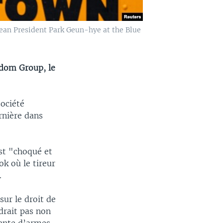
rean President Park Geun-hye at the Blue
edom Group, le
société
rnière dans
st "choqué et
k où le tireur
.
sur le droit de
drait pas non