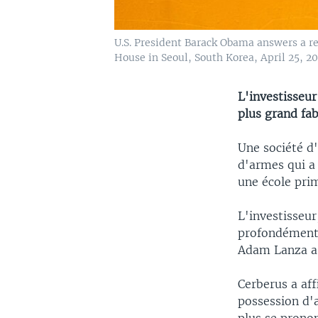
U.S. President Barack Obama answers a re
House in Seoul, South Korea, April 25, 20
L'investisseu
plus grand fa
Une société d'
d'armes qui a 
une école pri
L'investisseu
profondément a
Adam Lanza a 
Cerberus a aff
possession d'