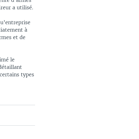
vente d’armes
eur a utilisé.
qu’entreprise
diatement à
rmes et de
imé le
étaillant
certains types