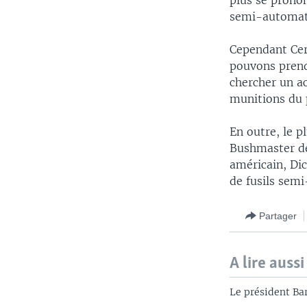
plus se prono
semi-automatiq
Cependant Cer
pouvons prend
chercher un a
munitions du 
En outre, le 
Bushmaster de 
américain, Dic
de fusils sem
Partager
A lire aussi
Le président Ba