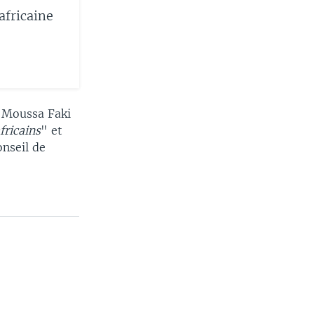
africaine
n Moussa Faki
fricains
" et
onseil de