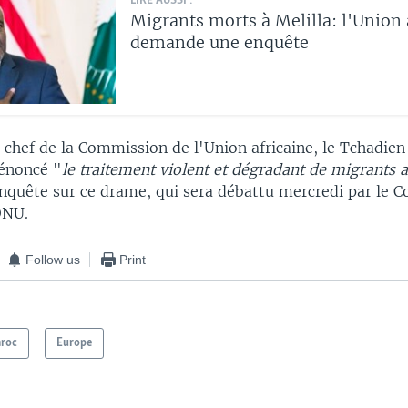
LIRE AUSSI :
Migrants morts à Melilla: l'Union 
demande une enquête
le chef de la Commission de l'Union africaine, le Tchadie
énoncé "
le traitement violent et dégradant de migrants a
nquête sur ce drame, qui sera débattu mercredi par le C
ONU.
Follow us
Print
roc
Europe