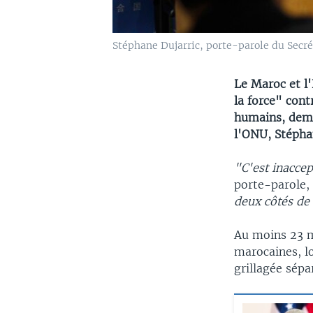
Stéphane Dujarric, porte-parole du Secré
Le Maroc et l
la force" cont
humains, dema
l'ONU, Stépha
"C'est inacce
porte-parole, 
deux côtés de 
Au moins 23 mi
marocaines, lo
grillagée sépa