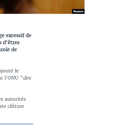
ge excessif de
s d'êtres
role de
ajouté le
par l'ONU "
des
es autorités
ute clôture