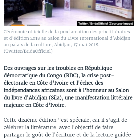
Cérémonie officielle de la proclamation des prix littéraires
et d’édition 2018 au Salon du Livre International d’Abidjan
au palais de la culture, Abidjan, 17 mai 2018.
(Twitter/BridaOfficiel)
Des ouvrages sur les troubles en République
démocratique du Congo (RDC), la crise post-
électorale en Côte d'Ivoire et l'échec des
indépendances africaines sont à l'honneur au Salon
du livre d'Abidjan (Sila), une manifestation littéraire
majeure en Côte d'Ivoire.
Cette dixième édition "est spéciale, car il s'agit de
célébrer la littérature, avec l'objectif de faire
partager le goût de l'écriture et de la lecture guidée