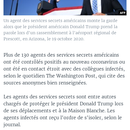
Un agent des services secrets américains monte la garde
alors que le président américain Donald Trump prend la
parole lors d'un rassemblement à l'aéroport régional de
Prescott, en Arizona, le 19 octobre 2020.
Plus de 130 agents des services secrets américains
ont été contrôlés positifs au nouveau coronavirus ou
ont été en contact étroit avec des collègues infectés,
selon le quotidien The Washington Post, qui cite des
sources anonymes bien renseignées.
Les agents des services secrets sont entre autres
chargés de protéger le président Donald Trump lors
de ses déplacements et à la Maison Blanche. Les
agents infectés ont reçu l'ordre de s'isoler, selon le
journal.