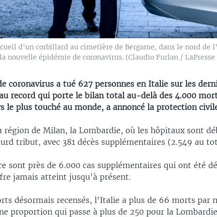
ueil d'un corbillard au cimetière de Bergame, dans le nord de l'
r la nouvelle épidémie de coronavirus. (Claudio Furlan / LaPresse
e coronavirus a tué 627 personnes en Italie sur les dern
u record qui porte le bilan total au-delà des 4.000 mort
s le plus touché au monde, a annoncé la protection civil
a région de Milan, la Lombardie, où les hôpitaux sont dé
ourd tribut, avec 381 décès supplémentaires (2.549 au tot
ce sont près de 6.000 cas supplémentaires qui ont été dé
fre jamais atteint jusqu'à présent.
ts désormais recensés, l'Italie a plus de 66 morts par m
une proportion qui passe à plus de 250 pour la Lombard