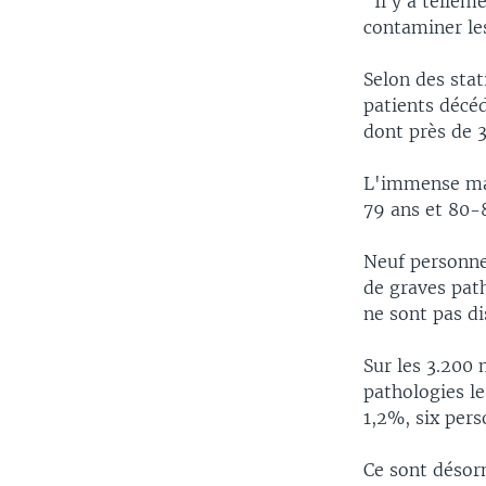
"Il y a tellem
contaminer les
Selon des stat
patients décéd
dont près de 
L'immense maj
79 ans et 80-8
Neuf personne
de graves path
ne sont pas di
Sur les 3.200 
pathologies le
1,2%, six pers
Ce sont désor