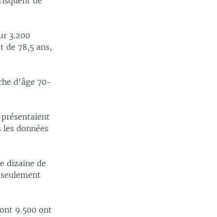
 risquent de
sur 3.200
t de 78,5 ans,
che d'âge 70-
 présentaient
s les données
e dizaine de
t seulement
dont 9.500 ont