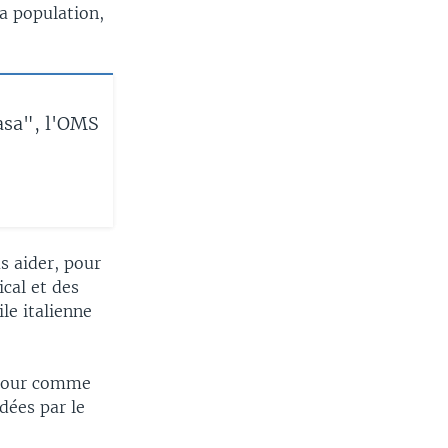
a population,
casa", l'OMS
s aider, pour
cal et des
ile italienne
e jour comme
rdées par le