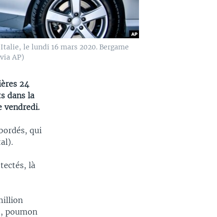
Italie, le lundi 16 mars 2020. Bergame
 via AP)
ières 24
s dans la
e vendredi.
bordés, qui
al).
tectés, là
illion
ie, poumon