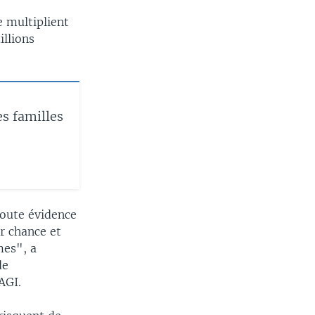
e multiplient
llions
s familles
toute évidence
ar chance et
mes", a
de
AGI.