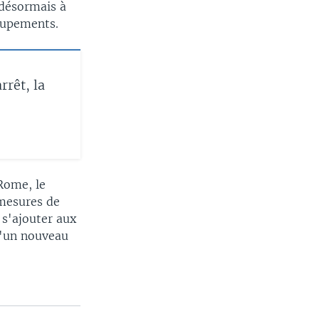
 désormais à
oupements.
rrêt, la
Rome, le
 mesures de
 s'ajouter aux
d'un nouveau