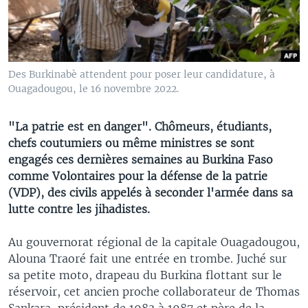
Des Burkinabè attendent pour poser leur candidature, à
Ouagadougou, le 16 novembre 2022.
"La patrie est en danger". Chômeurs, étudiants,
chefs coutumiers ou même ministres se sont
engagés ces dernières semaines au Burkina Faso
comme Volontaires pour la défense de la patrie
(VDP), des civils appelés à seconder l'armée dans sa
lutte contre les jihadistes.
Au gouvernorat régional de la capitale Ouagadougou,
Alouna Traoré fait une entrée en trombe. Juché sur
sa petite moto, drapeau du Burkina flottant sur le
réservoir, cet ancien proche collaborateur de Thomas
Sankara, président de 1983 à 1987 et père de la