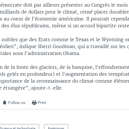
démocrate doit par ailleurs présenter au Congrès le mois
milliards de dollars pour le climat, censé placer durable
 au coeur de l'économie américaine. Il pourrait cependa
 des élus républicains, même si un accord bipartite rest
as oublier que des Etats comme le Texas et le Wyoming o
 éolien", indique Sherri Goodman, qui a travaillé sur les 
ales sous l'administration Obama.
n de la fonte des glaciers, de la banquise, l'effondremen
ols gelés en profondeur) et l'augmentation des tempéra
importance de la reconnaissance du climat comme élémen
e étrangère", ajoute-t-elle.
Follow us
Print
Science et technologie
Amériques