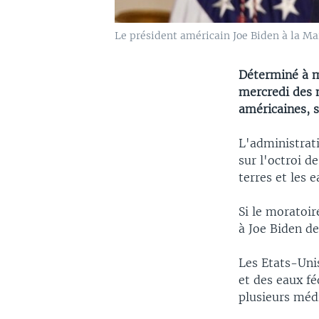
Le président américain Joe Biden à la Ma
Déterminé à m
mercredi des m
américaines, 
L'administrat
sur l'octroi d
terres et les
Si le moratoir
à Joe Biden d
Les Etats-Unis
et des eaux fé
plusieurs méd