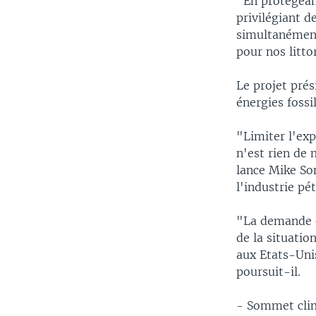
"En protégean
privilégiant 
simultanément
pour nos litto
Le projet prés
énergies fossil
"Limiter l'exp
n'est rien de
lance Mike So
l'industrie pé
"La demande e
de la situatio
aux Etats-Uni
poursuit-il.
- Sommet cli