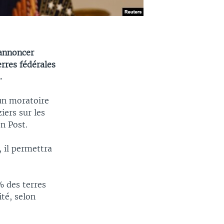
 annoncer
erres fédérales
.
un moratoire
iers sur les
n Post.
, il permettra
% des terres
ité, selon