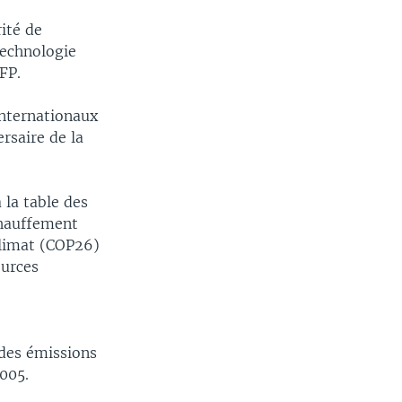
ité de
technologie
FP.
internationaux
rsaire de la
 la table des
échauffement
climat (COP26)
urces
des émissions
2005.