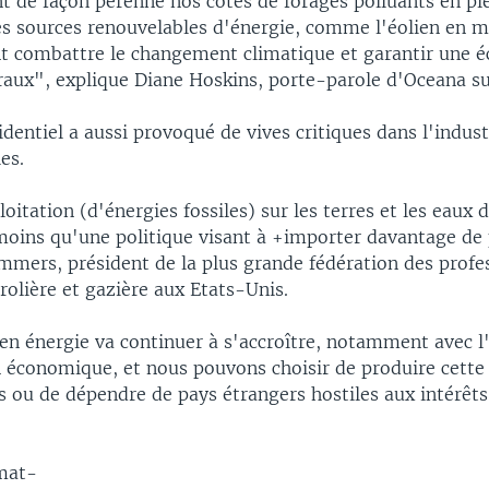
t de façon pérenne nos côtes de forages polluants en pl
des sources renouvelables d'énergie, comme l'éolien en m
 combattre le changement climatique et garantir une 
raux", explique Diane Hoskins, porte-parole d'Oceana sur
identiel a aussi provoqué de vives critiques dans l'indust
es.
loitation (d'énergies fossiles) sur les terres et les eaux d
 moins qu'une politique visant à +importer davantage de
mmers, président de la plus grande fédération des profe
trolière et gazière aux Etats-Unis.
n énergie va continuer à s'accroître, notamment avec l
n économique, et nous pouvons choisir de produire cette 
s ou de dépendre de pays étrangers hostiles aux intérêts
mat-