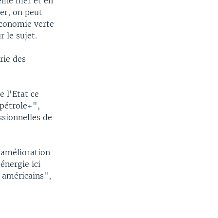
eine mer et en
er, on peut
économie verte
 le sujet.
rie des
e l'Etat ce
 pétrole+",
ssionnelles de
'amélioration
énergie ici
 américains",