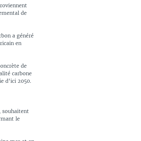
proviennent
nemental de
arbon a généré
ricain en
concrète de
alité carbone
e d'ici 2050.
 souhaitent
rmant le