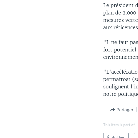
Le président 
plan de 2.000 
mesures vertes
aux réticences
"Il ne faut p
fort potentiel
environnement
"L'accélératio
permafrost (s
soulignent l'
notre politiqu
Partager
This item is part of
États-Unis