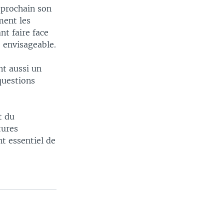
 prochain son
ment les
nt faire face
e envisageable.
nt aussi un
questions
t du
tures
t essentiel de