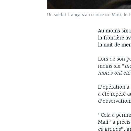
Un soldat français au centre du Mali, le 
Au moins six 
la frontière a
la nuit de mer
Lors de son po
moins six "
me
motos ont été 
L'opération a
a été repéré 
d'observation
"Cela a permis
Mali" a précis
ce groupe
", g