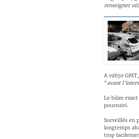
renseigner ut
A 19h50 GMT, 
"
avant l'inte
Le bilan exact
poursuivi.
Surveillés en 
longtemps aba
trop facilemen