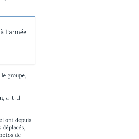
 à l'armée
 le groupe,
n, a-t-il
el ont depuis
 déplacés,
 motos de