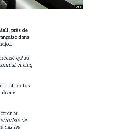
ali, près de
rançaise dans
major.
précisé qu'au
combat et cinq
ur huit motos
n drone
nétrer au
terroriste de
ne pas les