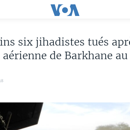
ns six jihadistes tués ap
 aérienne de Barkhane au
18