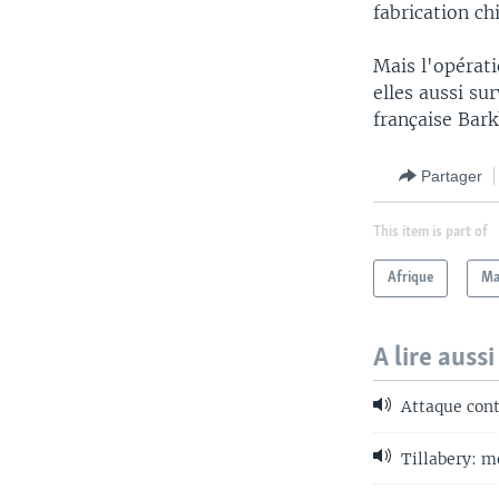
fabrication ch
Mais l'opérat
elles aussi su
française Bar
Partager
This item is part of
Afrique
Ma
A lire aussi
Attaque cont
Tillabery: me