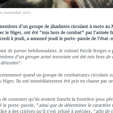
1er novembre 2017.
membres d'un groupe de jihadistes circulant à moto au M
vec le Niger, ont été "mis hors de combat" par l'armée f
credi à jeudi, a annoncé jeudi le porte-parole de l'état-
int de presse hebdomadaire, le colonel Patrik Steiger a 
mbres d'un groupe armé terroriste ont été mis hors de 
détruites
".
 commencé quand un groupe de combattants circulant s
au Niger. Ils ont immédiatement été pris en chasse par u
.
 de constater qu'ils avaient franchi la frontière pour pé
é le porte-parole, "
ainsi que de déterminer le caractère 
râce à des critères qu'il s'est refusé à préciser, "
afin de 