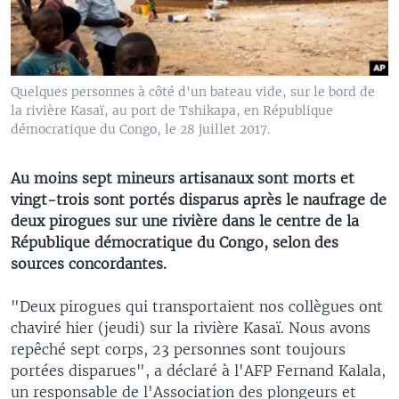
Quelques personnes à côté d'un bateau vide, sur le bord de
la rivière Kasaï, au port de Tshikapa, en République
démocratique du Congo, le 28 juillet 2017.
Au moins sept mineurs artisanaux sont morts et
vingt-trois sont portés disparus après le naufrage de
deux pirogues sur une rivière dans le centre de la
République démocratique du Congo, selon des
sources concordantes.
"Deux pirogues qui transportaient nos collègues ont
chaviré hier (jeudi) sur la rivière Kasaï. Nous avons
repêché sept corps, 23 personnes sont toujours
portées disparues", a déclaré à l'AFP Fernand Kalala,
un responsable de l'Association des plongeurs et