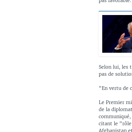
pas favorable.
Selon lui, les
pas de solutio
"En vertu de c
Le Premier min
de la diploma
communiqué, l
citant le "rôl
Afghanistan e