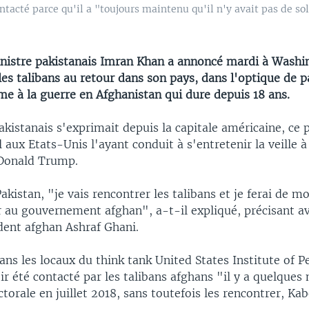
ntacté parce qu'il a "toujours maintenu qu'il n'y avait pas de sol
nistre pakistanais Imran Khan a annoncé mardi à Washin
les talibans au retour dans son pays, dans l'optique de p
me à la guerre en Afghanistan qui dure depuis 18 ans.
akistanais s'exprimait depuis la capitale américaine, ce 
l aux Etats-Unis l'ayant conduit à s'entretenir la veille 
 Donald Trump.
akistan, "je vais rencontrer les talibans et je ferai de 
er au gouvernement afghan", a-t-il expliqué, précisant av
dent afghan Ashraf Ghani.
ns les locaux du think tank United States Institute of P
ir été contacté par les talibans afghans "il y a quelques
ectorale en juillet 2018, sans toutefois les rencontrer, Ka