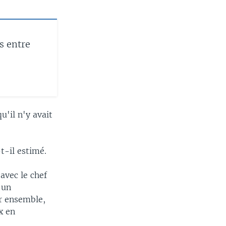
s entre
u'il n'y avait
t-il estimé.
avec le chef
 un
r ensemble,
x en