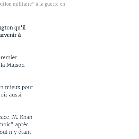
ution militaire" à la guerre en
gton qu'il
arvenir à
premier
à la Maison
mon mieux pour
oir aussi
eace, M. Khan
 mois" après
boul n'y étant