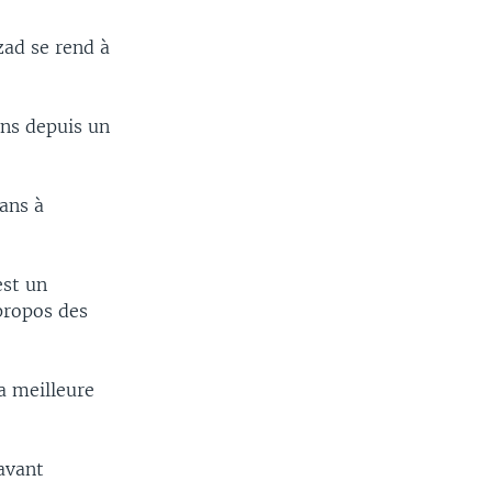
zad se rend à
ans depuis un
bans à
est un
propos des
a meilleure
avant