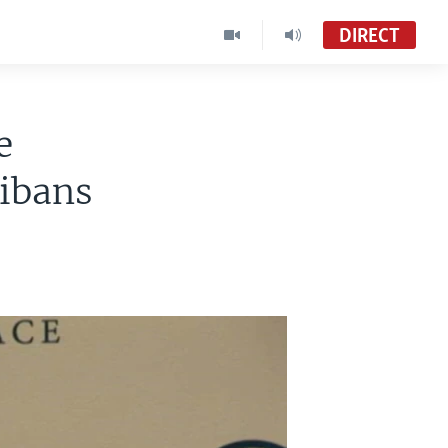
DIRECT
e
libans