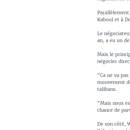
Parallèlement,
Kaboul et à Do
Le négociateur
an, a eu un de
Mais le princi
négocier dire
"Ca ne va pas 
mouvement déc
talibans.
"Mais nous est
chance de parv
De son côté, 