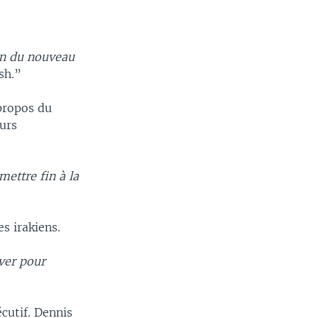
on du nouveau
sh.”
propos du
ours
ettre fin à la
s irakiens.
ever pour
cutif. Dennis