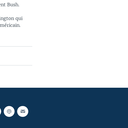
ent Bush.
ington qui
méricain.