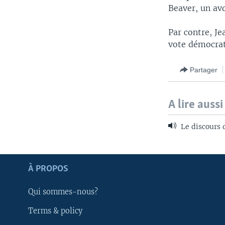
Beaver, un avo
Par contre, J
vote démocrate
Partager
A lire aussi
Le discours 
Apprenez L'anglais
À PROPOS
SUIVEZ-NOUS
Qui sommes-nous?
Terms & policy