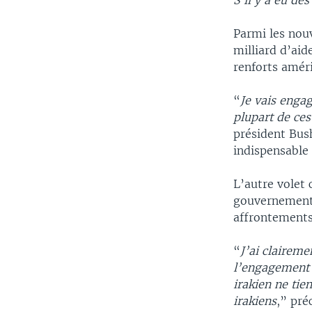
S’il y a eu de
Parmi les nouv
milliard d’ai
renforts améri
“
Je vais engag
plupart de ces
président Bush
indispensable 
L’autre volet 
gouvernement 
affrontement
“
J’ai claireme
l’engagement d
irakien ne tie
irakiens
,” pré