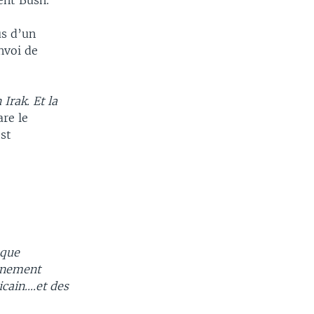
ent Bush.
us d’un
nvoi de
Irak. Et la
are le
est
e
 que
ernement
ain....et des