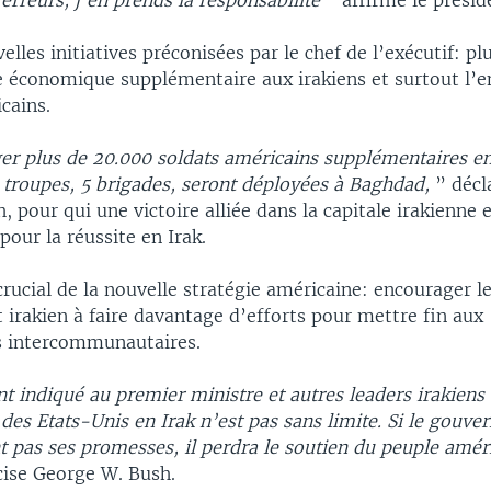
s erreurs, j’en prends la responsabilité
” affirme le présid
elles initiatives préconisées par le chef de l’exécutif: pl
de économique supplémentaire aux irakiens et surtout l’e
cains.
er plus de 20.000 soldats américains supplémentaires en 
 troupes, 5 brigades, seront déployées à Baghdad,
” décl
, pour qui une victoire alliée dans la capitale irakienne 
pour la réussite en Irak.
crucial de la nouvelle stratégie américaine: encourager l
irakien à faire davantage d’efforts pour mettre fin aux
s intercommunautaires.
nt indiqué au premier ministre et autres leaders irakiens
es Etats-Unis en Irak n’est pas sans limite. Si le gouv
nt pas ses promesses, il perdra le soutien du peuple améric
cise George W. Bush.