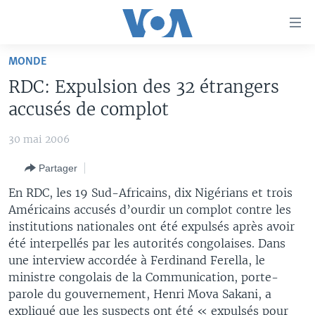
Liens
d'accessibilité
Menu
MONDE
principal
À LA UNE
RDC: Expulsion des 32 étrangers
Retour
TV
AFRIQUE
à
accusés de complot
la
RADIO
ÉTATS-UNIS
LE MONDE AUJOURD'HUI
navigation
30 mai 2006
AUTRES LANGUES
MONDE
VOA60 AFRIQUE
LE MONDE AUJOURD'HUI
principale
Partager
Retour
SPORT
WASHINGTON FORUM
À VOTRE AVIS
BAMBARA
à
Apprenez L'anglais
En RDC, les 19 Sud-Africains, dix Nigérians et trois
CORRESPONDANT VOA
VOTRE SANTÉ VOTRE AVENIR
FULFULDE
la
Américains accusés d’ourdir un complot contre les
recherche
institutions nationales ont été expulsés après avoir
SUIVEZ-NOUS
FOCUS SAHEL
LE MONDE AU FÉMININ
LINGALA
été interpellés par les autorités congolaises. Dans
REPORTAGES
L'AMÉRIQUE ET VOUS
SANGO
une interview accordée à Ferdinand Ferella, le
ministre congolais de la Communication, porte-
VOUS + NOUS
DIALOGUE DES RELIGIONS
Langues
parole du gouvernement, Henri Mova Sakani, a
CARNET DE SANTÉ
RM SHOW
expliqué que les suspects ont été « expulsés pour