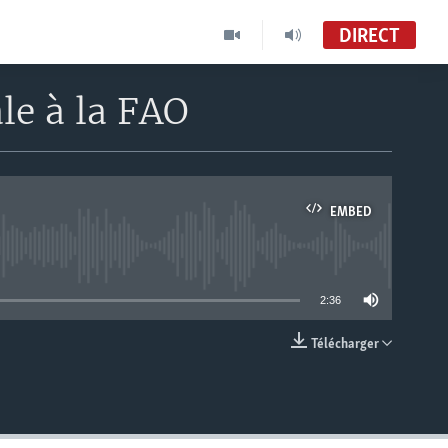
DIRECT
le à la FAO
EMBED
able
2:36
Télécharger
EMBED