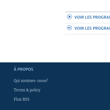
VOIR LES PROGR
VOIR LES PROGR
À PROPOS
Qui sommes-nous?
Terms & policy
Apprenez L'anglais
Flux RSS
SUIVEZ-NOUS