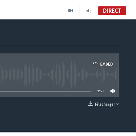
DIRECT
EMBED
able
3:59
Télécharger
EMBED