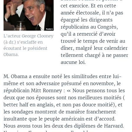
cet exercice. Et en cette
année électorale, il n’a pas
épargné les dirigeants
républicains au Congrès,
qu’il a remercié d’avoir
L'acteur George Clooney
trouvé le temps de venir au
(à dr.) s'esclaffe en
dîner, malgré leur calendrier
écoutant le président
Obama.
tellement chargé à ne passer
aucune loi.
M. Obama a ensuite noté les similitudes entre lui-
même et son adversaire présumé en novembre, le
républicain Mitt Romney : « Nous pensons tous les
deux que nos épouses sont nos meilleures moitiés (
better half en anglais, et non pas douce moitié), et
les sondages montrent de manière franchement
insultante que le peuple américain est d’accord.
Nous avons tous les deux des diplômes de Harvard.