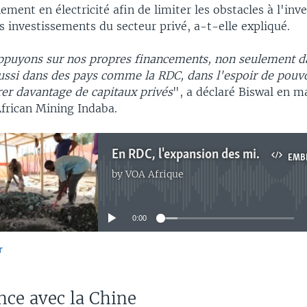
ement en électricité afin de limiter les obstacles à l'in
es investissements du secteur privé, a-t-elle expliqué.
ppuyons sur nos propres financements, non seulement da
ussi dans des pays comme la RDC, dans l'espoir de pouvo
irer davantage de capitaux privés
", a déclaré Biswal en m
frican Mining Indaba.
En RDC, l'expansion des mines se fait au détriment des droits humains, selon Amnesty
EMB
by
VOA Afrique
No media source currently available
0:00
r
EMBED
ce avec la Chine