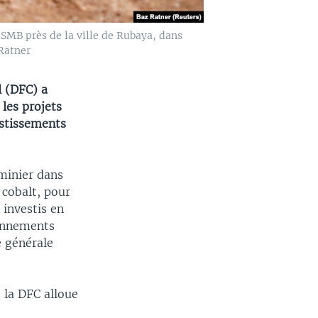
SMB près de la ville de Rubaya, dans
 Ratner
l (DFC) a
les projets
estissements
minier dans
 cobalt, pour
 investis en
ionnements
e générale
 la DFC alloue