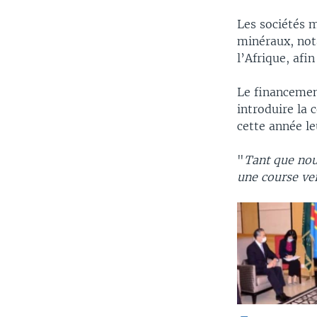
Les sociétés m
minéraux, nota
l’Afrique, afi
Le financement
introduire la 
cette année le
"
Tant que nou
une course ver