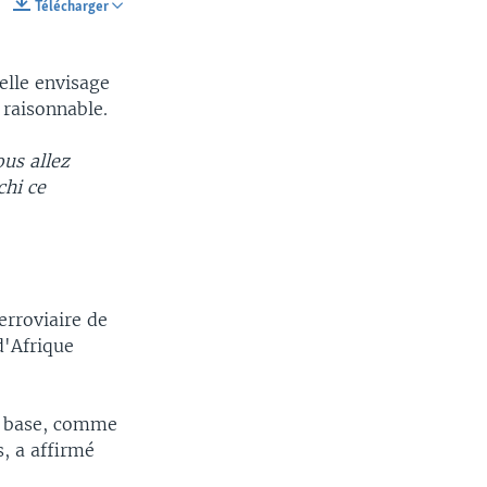
Télécharger
SHARE
elle envisage
 raisonnable.
ous allez
chi ce
erroviaire de
d'Afrique
de base, comme
s, a affirmé