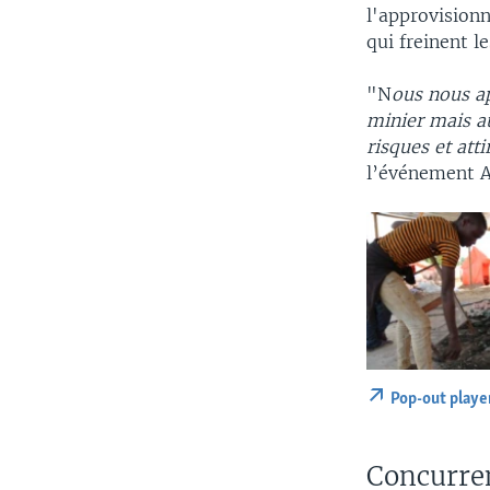
l'approvisionn
qui freinent l
"N
ous nous a
minier mais a
risques et att
l’événement A
Pop-out playe
Concurren