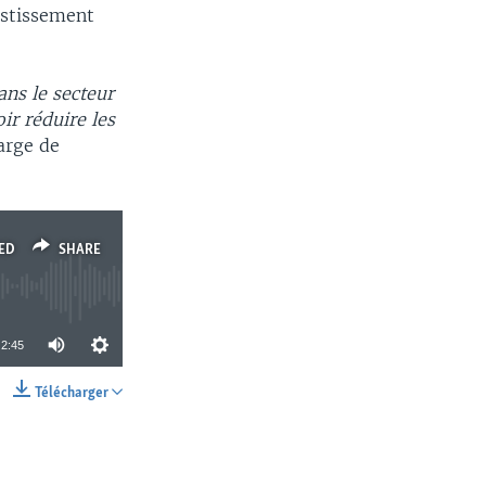
vestissement
ns le secteur
ir réduire les
arge de
ED
SHARE
2:45
Télécharger
SHARE