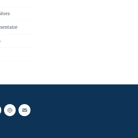
ières
ementaire
s