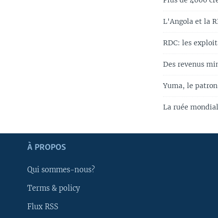
Plus de 4000 cr
L'Angola et la 
RDC: les exploi
Des revenus mini
Yuma, le patron
La ruée mondiale
Apprenez L'anglais
À PROPOS
SUIVEZ-NOUS
Qui sommes-nous?
Terms & policy
Flux RSS
Langues