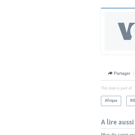
Partager
This item is part of
Afrique
R
A lire aussi