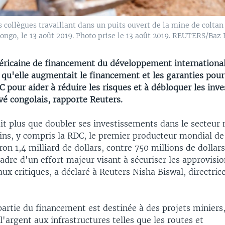
ollègues travaillant dans un puits ouvert de la mine de coltan 
ongo, le 13 août 2019. Photo prise le 13 août 2019. REUTERS/Baz
éricaine de financement du développement internationa
qu'elle augmentait le financement et les garanties pour 
 pour aider à réduire les risques et à débloquer les inv
vé congolais, rapporte Reuters.
it plus que doubler ses investissements dans le secteur 
ains, y compris la RDC, le premier producteur mondial de
ron 1,4 milliard de dollars, contre 750 millions de dollars
cadre d'un effort majeur visant à sécuriser les approvis
ux critiques, a déclaré à Reuters Nisha Biswal, directric
artie du financement est destinée à des projets miniers,
'argent aux infrastructures telles que les routes et