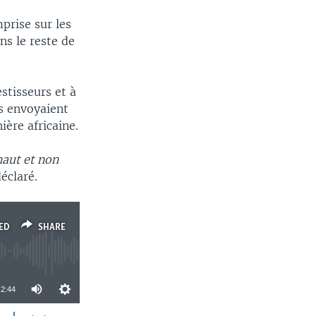
prise sur les
ns le reste de
stisseurs et à
is envoyaient
ière africaine.
haut et non
déclaré.
ED
SHARE
2:44