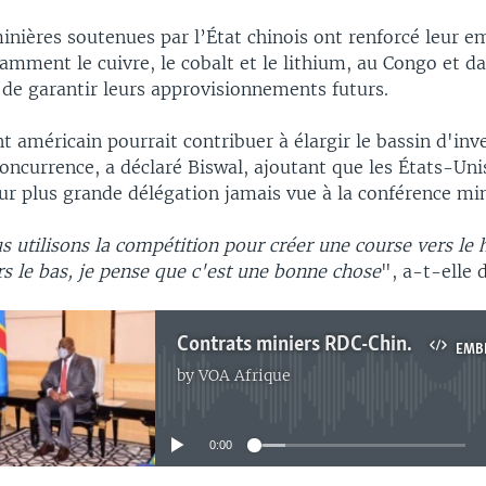
inières soutenues par l’État chinois ont renforcé leur em
mment le cuivre, le cobalt et le lithium, au Congo et da
n de garantir leurs approvisionnements futurs.
 américain pourrait contribuer à élargir le bassin d'inve
concurrence, a déclaré Biswal, ajoutant que les États-Un
ur plus grande délégation jamais vue à la conférence min
s utilisons la compétition pour créer une course vers le 
s le bas, je pense que c'est une bonne chose
", a-t-elle 
Contrats miniers RDC-Chine : Une ONG congolaise espère un accord gagnant-gagnant
EMB
by
VOA Afrique
No media source currently available
0:00