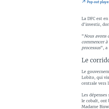
Pop-out playe
La DFC est en 
d'investir, do
"
Nous avons co
commencer à v
processus
", a
Le corrid
Le gouverneme
Lobito, qui vi
centrale vers 
Les dépenses 
le cobalt, ont
Madame Biswa